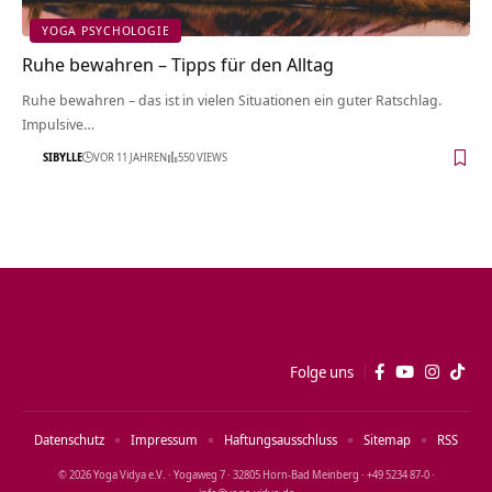
YOGA PSYCHOLOGIE
Ruhe bewahren – Tipps für den Alltag
Ruhe bewahren – das ist in vielen Situationen ein guter Ratschlag.
Impulsive…
SIBYLLE
VOR 11 JAHREN
550 VIEWS
Folge uns
Datenschutz
Impressum
Haftungsausschluss
Sitemap
RSS
© 2026 Yoga Vidya e.V. · Yogaweg 7 · 32805 Horn‑Bad Meinberg · +49 5234 87‑0 ·