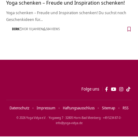
Yoga schenken – Freude und Inspiration schenken!
Yoga schenken – Freude und Inspiration schenken! Du suchst noch
Geschenkideen für…
DIRK
VOR 10 JAHREN
584 VIEWS
Folge uns
Datenschutz
Impressum
Haftungsausschluss
Sitemap
RSS
© 2026 Yoga Vidya e.V. · Yogaweg 7 · 32805 Horn‑Bad Meinberg · +49 5234 87‑0 ·
info@yoga‑vidya.de