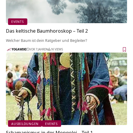
EVENTS
Das keltische Baumhoroskop – Teil 2
Welcher Baum ist dein Ratgeber und Begleiter?
YOGAWIKI
VOR 7 JAHREN
1K VIEWS
AUSBILDUNGEN
EVENTS
Schamanismus in der Mongolei – Teil 1