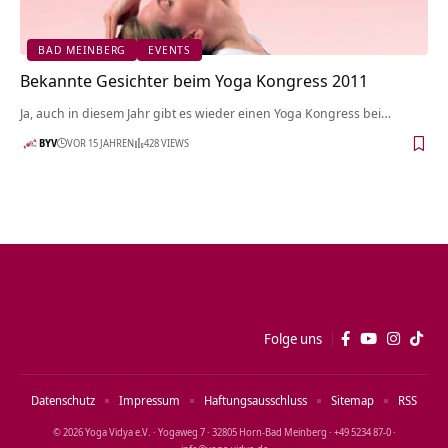
BAD MEINBERG
EVENTS
Bekannte Gesichter beim Yoga Kongress 2011
Ja, auch in diesem Jahr gibt es wieder einen Yoga Kongress bei…
BYV
VOR 15 JAHREN
428 VIEWS
Folge uns
Datenschutz
Impressum
Haftungsausschluss
Sitemap
RSS
© 2026 Yoga Vidya e.V. · Yogaweg 7 · 32805 Horn‑Bad Meinberg · +49 5234 87‑0 ·