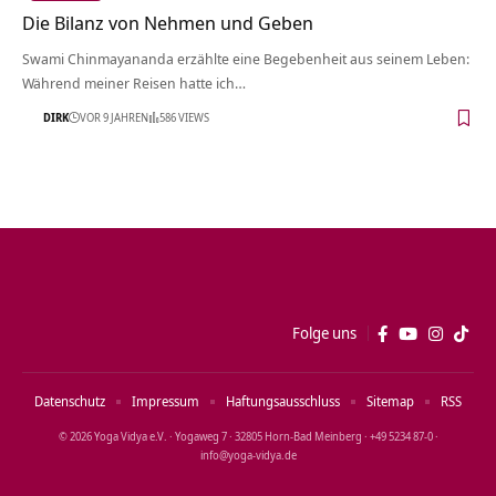
Die Bilanz von Nehmen und Geben
Swami Chinmayananda erzählte eine Begebenheit aus seinem Leben:
Während meiner Reisen hatte ich…
DIRK
VOR 9 JAHREN
586 VIEWS
Folge uns
Datenschutz
Impressum
Haftungsausschluss
Sitemap
RSS
© 2026 Yoga Vidya e.V. · Yogaweg 7 · 32805 Horn‑Bad Meinberg · +49 5234 87‑0 ·
info@yoga‑vidya.de