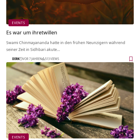
EVENTS
Es war um ihretwillen
Swami Chinmayananda hatte in den frühen Neunzigern während
seiner Zeit in Sidhbari akute…
DIRK
VOR 7 JAHREN
513 VIEWS
EVENTS