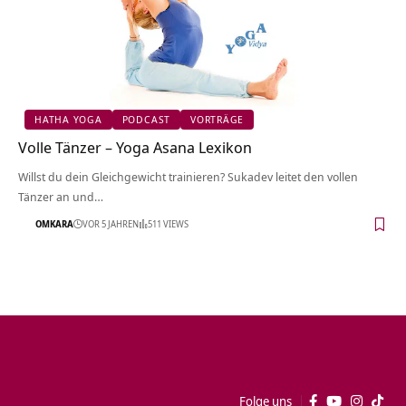
HATHA YOGA
PODCAST
VORTRÄGE
Volle Tänzer – Yoga Asana Lexikon
Willst du dein Gleichgewicht trainieren? Sukadev leitet den vollen
Tänzer an und…
OMKARA
VOR 5 JAHREN
511 VIEWS
Folge uns