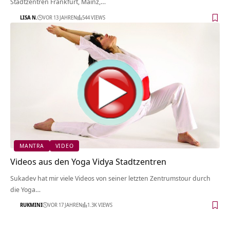
Stadtzentren Frankfurt, Mainz,…
LISA N.
VOR 13 JAHREN
544 VIEWS
MANTRA
VIDEO
Videos aus den Yoga Vidya Stadtzentren
Sukadev hat mir viele Videos von seiner letzten Zentrumstour durch
die Yoga…
RUKMINI
VOR 17 JAHREN
1.3K VIEWS