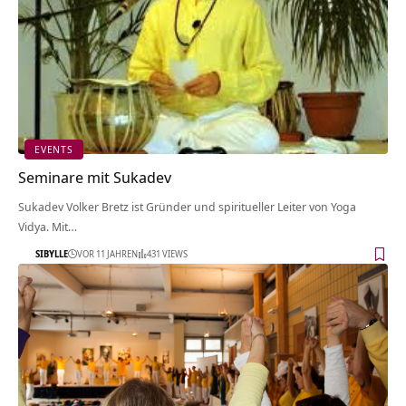
EVENTS
Seminare mit Sukadev
Sukadev Volker Bretz ist Gründer und spiritueller Leiter von Yoga
Vidya. Mit…
SIBYLLE
VOR 11 JAHREN
431 VIEWS