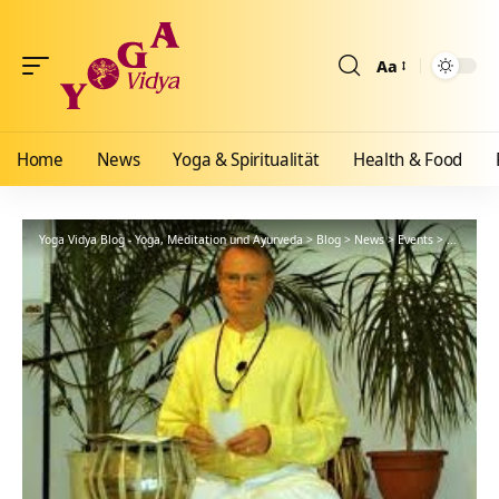
Aa
Größenänderun
Home
News
Yoga & Spiritualität
Health & Food
Yoga Vidya Blog - Yoga, Meditation und Ayurveda
>
Blog
>
News
>
Events
>
Seminare