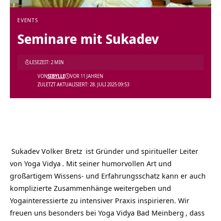
EVENTS
Seminare mit Sukadev
LESEZEIT: 2 MIN
VON
SIBYLLE
VOR 11 JAHREN
ZULETZT AKTUALISIERT: 28. JULI 2025 09:53
Sukadev Volker Bretz
ist Gründer und spiritueller Leiter
von
Yoga Vidya
. Mit seiner humorvollen Art und
großartigem Wissens- und Erfahrungsschatz kann er auch
komplizierte Zusammenhänge weitergeben und
Yogainteressierte zu intensiver Praxis inspirieren. Wir
freuen uns besonders bei
Yoga Vidya Bad Meinberg
, dass