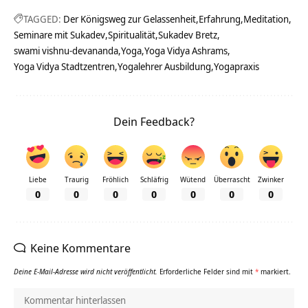
TAGGED:
Der Königsweg zur Gelassenheit
Erfahrung
Meditation
Seminare mit Sukadev
Spiritualität
Sukadev Bretz
swami vishnu-devananda
Yoga
Yoga Vidya Ashrams
Yoga Vidya Stadtzentren
Yogalehrer Ausbildung
Yogapraxis
Dein Feedback?
Liebe
Traurig
Fröhlich
Schläfrig
Wütend
Überrascht
Zwinker
0
0
0
0
0
0
0
Keine Kommentare
Deine E-Mail-Adresse wird nicht veröffentlicht.
Erforderliche Felder sind mit
*
markiert.