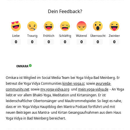
Dein Feedback?
Liebe
Traurig
Fröhlich
Schläfrig
Wütend
Überrascht
Zwinker
0
0
0
0
0
0
0
OMKARA
Omkara ist Mitglied im Social Media Team bei Yoga Vidya Bad Meinberg. Er
betreut die Yoga Vidya Communities
kinder-yoga.cc
sowie
ayurveda-
community.net
sowie
my.yoga-vidya.org
und
mein.yoga-vidya.de
- An Yoga
liebt er vor allem Bhakti-Yoga, Meditation und Kirtansingen. Er ist
leidenschaftlicher Obertonsänger und Maultrommelspieler. So liegt es nahe,
dass er im Yoga Vidya Hauptblog den Mantra Podcast fortführt und mit
neuen Beiträgen aus Mantra- und Kirtan Gesangsaufnahmen aus dem Haus
Yoga Vidya in Bad Meinberg bereichert.