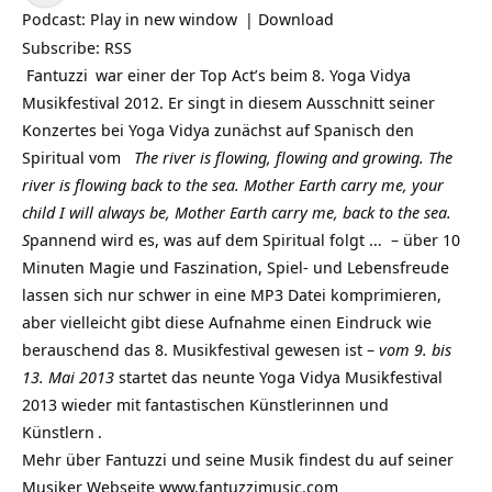
Player
Podcast:
Play in new window
|
Download
Subscribe:
RSS
Fantuzzi
war einer der Top Act’s beim 8. Yoga Vidya
Musikfestival 2012. Er singt in diesem Ausschnitt seiner
Konzertes bei Yoga Vidya zunächst auf Spanisch den
Spiritual vom
The river is flowing, flowing and growing. The
river is flowing back to the sea. Mother Earth carry me, your
child I will always be, Mother Earth carry me, back to the sea.
S
pannend wird es, was auf dem Spiritual folgt … – über 10
Minuten Magie und Faszination, Spiel- und Lebensfreude
lassen sich nur schwer in eine MP3 Datei komprimieren,
aber vielleicht gibt diese Aufnahme einen Eindruck wie
berauschend das 8. Musikfestival gewesen ist –
vom 9. bis
13. Mai 2013
startet das neunte
Yoga Vidya Musikfestival
2013 wieder mit fantastischen
Künstlerinnen und
Künstlern
.
Mehr über Fantuzzi und seine Musik findest du auf seiner
Musiker Webseite
www.fantuzzimusic.com