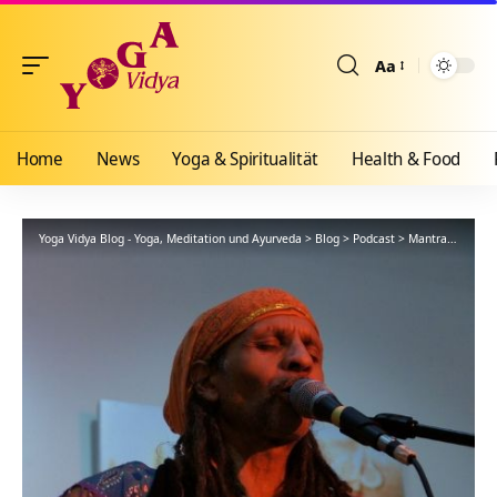
Aa
Größenänderun
Home
News
Yoga & Spiritualität
Health & Food
Yoga Vidya Blog - Yoga, Meditation und Ayurveda
>
Blog
>
Podcast
>
Mantra
>
The Ri