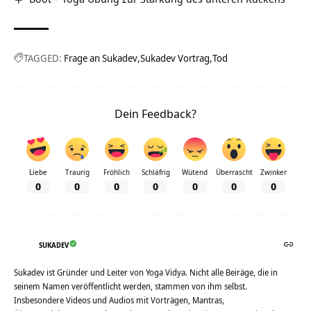
TAGGED:
Frage an Sukadev
Sukadev Vortrag
Tod
Dein Feedback?
Liebe
Traurig
Fröhlich
Schläfrig
Wütend
Überrascht
Zwinker
0
0
0
0
0
0
0
SUKADEV
Sukadev ist Gründer und Leiter von Yoga Vidya. Nicht alle Beiräge, die in
seinem Namen veröffentlicht werden, stammen von ihm selbst.
Insbesondere Videos und Audios mit Vorträgen, Mantras,