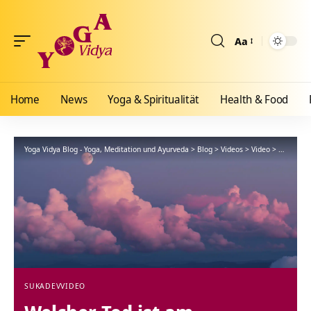
Aa
Größenänderun
Home
News
Yoga & Spiritualität
Health & Food
Yoga Vidya Blog - Yoga, Meditation und Ayurveda
>
Blog
>
Videos
>
Video
>
Welcher T
SUKADEV
VIDEO