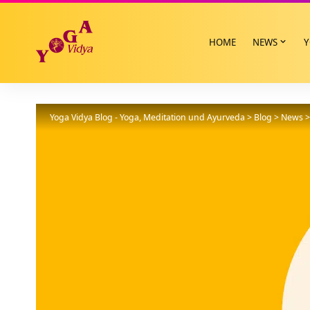
HOME
NEWS
Y
Yoga Vidya Blog - Yoga, Meditation und Ayurveda
>
Blog
>
News