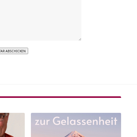
tive: