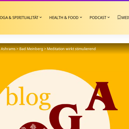
OGA & SPIRITUALITÄT
HEALTH & FOOD
PODCAST
MEI
>
Ashrams
>
Bad Meinberg
>
Meditation wirkt stimulierend