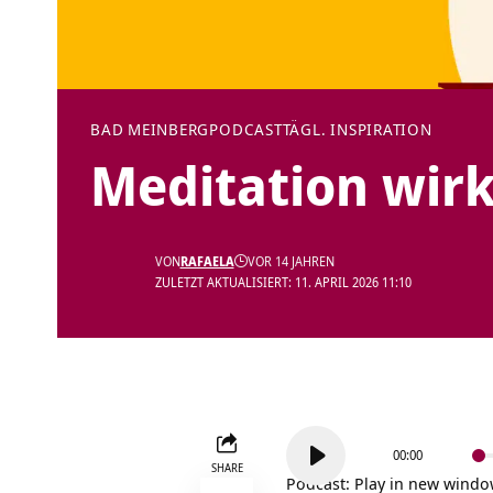
BAD MEINBERG
PODCAST
TÄGL. INSPIRATION
Meditation wirk
VON
RAFAELA
VOR 14 JAHREN
ZULETZT AKTUALISIERT: 11. APRIL 2026 11:10
Audio-
00:00
Player
SHARE
Podcast:
Play in new wind