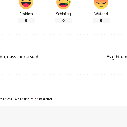
Fröhlich
Schläfrig
Wütend
0
0
0
n, dass ihr da seid!
Es gibt e
rderliche Felder sind mit
*
markiert.