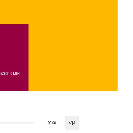
EZEIT: 0 MIN
00:00
Pfeiltasten