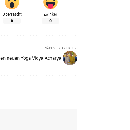
Überrascht
Zwinker
0
0
NÄCHSTER ARTIKEL
inen neuen Yoga Vidya Acharya!