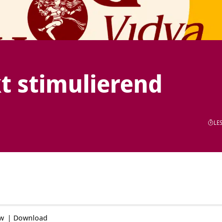
t stimulierend
LES
ow
|
Download