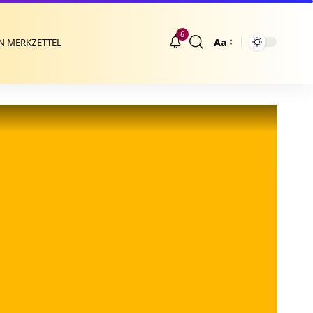
6
Aa
N MERKZETTEL
Größenänderung