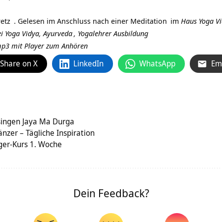
etz
. Gelesen im Anschluss nach einer
Meditation
im
Haus Yoga V
i Yoga Vidya,
Ayurveda
,
Yogalehrer Ausbildung
 mp3 mit Player zum Anhören
Share on X
LinkedIn
WhatsApp
Em
ingen Jaya Ma Durga
nzer – Tägliche Inspiration
ger-Kurs 1. Woche
Dein Feedback?