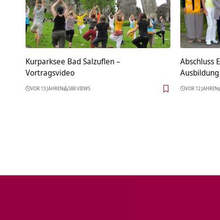
Kurparksee Bad Salzuflen‏‎ –
Abschluss 
Vortragsvideo
Ausbildung
VOR 13 JAHREN
588 VIEWS
VOR 12 JAHREN