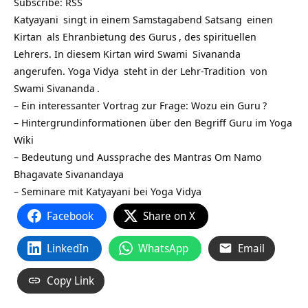
Subscribe:
RSS
Katyayani
singt in einem Samstagabend
Satsang
einen
Kirtan
als Ehranbietung des
Gurus
, des spirituellen
Lehrers. In diesem Kirtan wird
Swami
Sivananda
angerufen.
Yoga Vidya
steht in der Lehr-
Tradition
von
Swami Sivananda
.
– Ein interessanter Vortrag zur Frage:
Wozu ein Guru
?
– Hintergrundinformationen über den Begriff
Guru im Yoga
Wiki
– Bedeutung und Aussprache des Mantras
Om Namo
Bhagavate Sivanandaya
–
Seminare mit Katyayani bei Yoga Vidya
Facebook
Share on X
LinkedIn
WhatsApp
Email
Copy Link