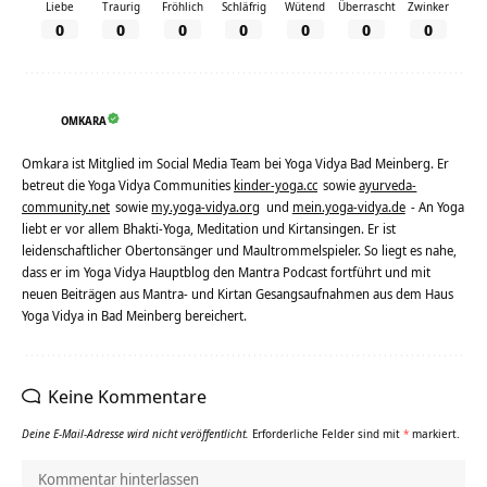
Liebe
Traurig
Fröhlich
Schläfrig
Wütend
Überrascht
Zwinker
0
0
0
0
0
0
0
OMKARA
Omkara ist Mitglied im Social Media Team bei Yoga Vidya Bad Meinberg. Er
betreut die Yoga Vidya Communities
kinder-yoga.cc
sowie
ayurveda-
community.net
sowie
my.yoga-vidya.org
und
mein.yoga-vidya.de
- An Yoga
liebt er vor allem Bhakti-Yoga, Meditation und Kirtansingen. Er ist
leidenschaftlicher Obertonsänger und Maultrommelspieler. So liegt es nahe,
dass er im Yoga Vidya Hauptblog den Mantra Podcast fortführt und mit
neuen Beiträgen aus Mantra- und Kirtan Gesangsaufnahmen aus dem Haus
Yoga Vidya in Bad Meinberg bereichert.
Keine Kommentare
Deine E-Mail-Adresse wird nicht veröffentlicht.
Erforderliche Felder sind mit
*
markiert.