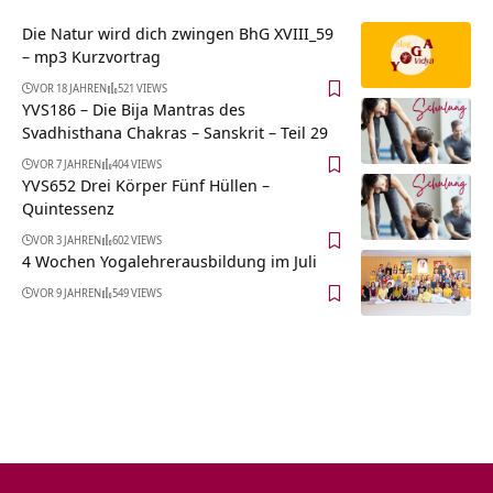
Die Natur wird dich zwingen BhG XVIII_59
– mp3 Kurzvortrag
VOR 18 JAHREN
521 VIEWS
YVS186 – Die Bija Mantras des
Svadhisthana Chakras – Sanskrit – Teil 29
VOR 7 JAHREN
404 VIEWS
YVS652 Drei Körper Fünf Hüllen –
Quintessenz
VOR 3 JAHREN
602 VIEWS
4 Wochen Yogalehrerausbildung im Juli
VOR 9 JAHREN
549 VIEWS