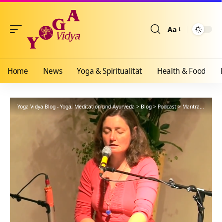
Aa
Größenänderun
Home
News
Yoga & Spiritualität
Health & Food
Yoga Vidya Blog - Yoga, Meditation und Ayurveda
>
Blog
>
Podcast
>
Mantra
>
Om Na