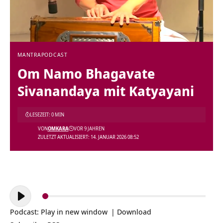
MANTRA
PODCAST
Om Namo Bhagavate
Sivanandaya mit Katyayani
LESEZEIT: 0 MIN
VON
OMKARA
VOR 9 JAHREN
ZULETZT AKTUALISIERT: 14. JANUAR 2026 08:52
Audio-
Player
Podcast:
Play in new window
|
Download