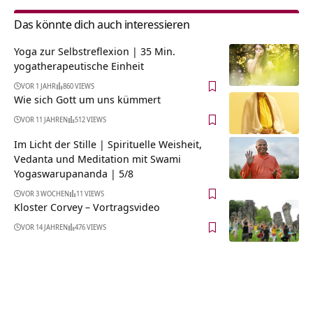
Das könnte dich auch interessieren
Yoga zur Selbstreflexion | 35 Min.
yogatherapeutische Einheit
VOR 1 JAHR
860 VIEWS
Wie sich Gott um uns kümmert
VOR 11 JAHREN
512 VIEWS
Im Licht der Stille | Spirituelle Weisheit,
Vedanta und Meditation mit Swami
Yogaswarupananda | 5/8
VOR 3 WOCHEN
11 VIEWS
Kloster Corvey‏‎ – Vortragsvideo
VOR 14 JAHREN
476 VIEWS