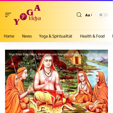
Aa
Größenänderun
Home
News
Yoga & Spiritualität
Health & Food
Yoga Vidya Blog - Yoga, Meditation und Ayurveda
>
Blog
>
Podcast
>
Tägl. Inspiration