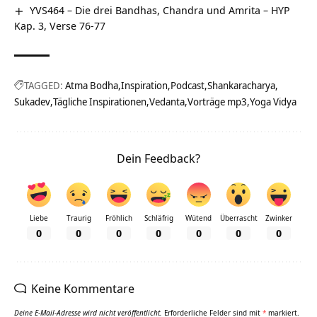
YVS464 – Die drei Bandhas, Chandra und Amrita – HYP
Kap. 3, Verse 76-77
TAGGED:
Atma Bodha
Inspiration
Podcast
Shankaracharya
Sukadev
Tägliche Inspirationen
Vedanta
Vorträge mp3
Yoga Vidya
Dein Feedback?
Liebe
Traurig
Fröhlich
Schläfrig
Wütend
Überrascht
Zwinker
0
0
0
0
0
0
0
Keine Kommentare
Deine E-Mail-Adresse wird nicht veröffentlicht.
Erforderliche Felder sind mit
*
markiert.