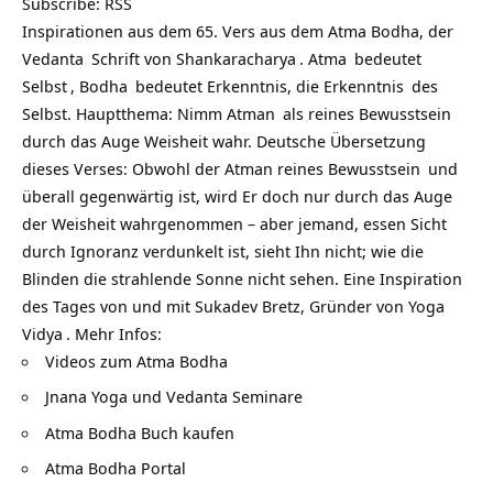
Subscribe:
RSS
Inspirationen aus dem 65. Vers aus dem Atma Bodha, der
Vedanta
Schrift von
Shankaracharya
.
Atma
bedeutet
Selbst
,
Bodha
bedeutet Erkenntnis, die
Erkenntnis
des
Selbst. Hauptthema: Nimm
Atman
als reines
Bewusstsein
durch das Auge Weisheit wahr. Deutsche Übersetzung
dieses Verses: Obwohl der Atman reines
Bewusstsein
und
überall gegenwärtig ist, wird Er doch nur durch das Auge
der Weisheit wahrgenommen – aber jemand, essen Sicht
durch Ignoranz verdunkelt ist, sieht Ihn nicht; wie die
Blinden die strahlende Sonne nicht sehen. Eine Inspiration
des Tages von und mit Sukadev Bretz, Gründer von
Yoga
Vidya
. Mehr Infos:
Videos zum Atma Bodha
Jnana Yoga und Vedanta Seminare
Atma Bodha Buch kaufen
Atma Bodha Portal