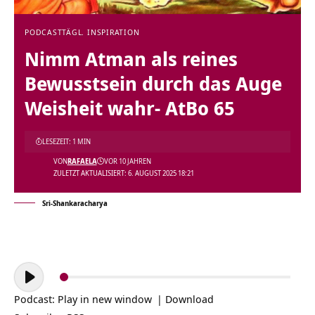
PODCAST
TÄGL. INSPIRATION
Nimm Atman als reines
Bewusstsein durch das Auge
Weisheit wahr- AtBo 65
LESEZEIT: 1 MIN
VON
RAFAELA
VOR 10 JAHREN
ZULETZT AKTUALISIERT: 6. AUGUST 2025 18:21
Sri-Shankaracharya
Audio-
Player
Podcast:
Play in new window
|
Download