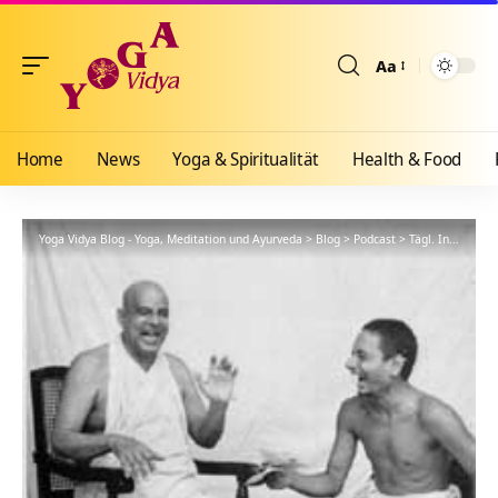
Aa
Größenänderun
Home
News
Yoga & Spiritualität
Health & Food
Yoga Vidya Blog - Yoga, Meditation und Ayurveda
>
Blog
>
Podcast
>
Tägl. Inspiration