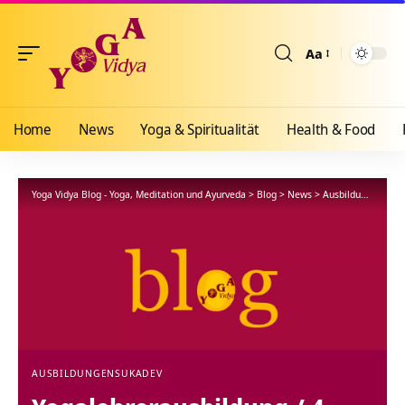
Aa
Größenänderun
Home
News
Yoga & Spiritualität
Health & Food
Yoga Vidya Blog - Yoga, Meditation und Ayurveda
>
Blog
>
News
>
Ausbildungen
>
Yo
AUSBILDUNGEN
SUKADEV