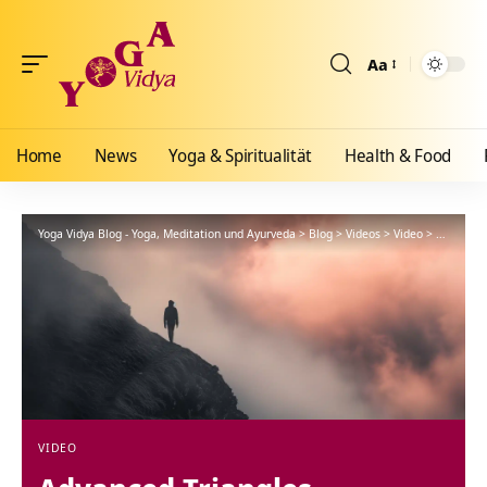
Aa
Größenänderun
Home
News
Yoga & Spiritualität
Health & Food
Yoga Vidya Blog - Yoga, Meditation und Ayurveda
>
Blog
>
Videos
>
Video
>
Advanced 
VIDEO