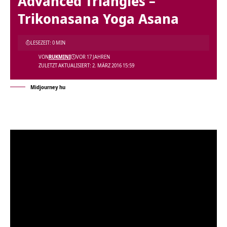
Advanced Triangles –
Trikonasana Yoga Asana
LESEZEIT: 0 MIN
VON
RUKMINI
VOR 17 JAHREN
ZULETZT AKTUALISIERT: 2. MÄRZ 2016 15:59
Midjourney hu