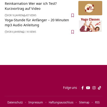
Reinkarnation Wer war ich Test?
Kurzvortrag auf Video
VOR 16 JAHREN
437 VIEWS
Yoga-Stunde für Anfänger – 20 Minuten
mp3 Audio Anleitung
VOR 6 JAHREN
1.1K VIEWS
Folge uns
Datenschutz
Impressum
Haftungsausschluss
Sitemap
RSS