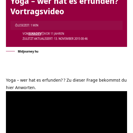
Yoga – wer hat es erfunden?
Vortragsvideo
LESEZEIT: 1 MIN
VON
SUKADEV
VOR 11 JAHREN
ZULETZT AKTUALISIERT: 13. NOVEMBER 2015 00:46
Midjourney hu
Yoga – wer hat es erfunden?
? Zu dieser Frage bekommst du
hier Anworten.