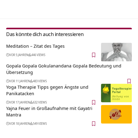
Alternative:
Das könnte dich auch interessieren
Meditation – Zitat des Tages
VOR 5 JAHREN
446 VIEWS
Gopala Gopala Gokulanandana Gopala Bedeutung und
Übersetzung
VOR 11 JAHREN
483 VIEWS
Yoga Therapie Tipps gegen Ängste und
Panikatacken
VOR 17 JAHREN
632 VIEWS
Yajna Feuer in Großaufnahme mit Gayatri
Mantra
VOR 18 JAHREN
549 VIEWS