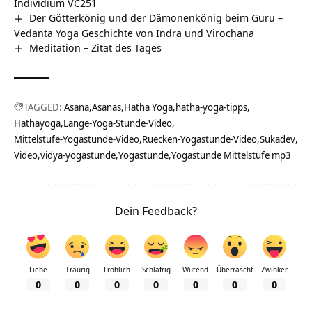
Individium VC251
Der Götterkönig und der Dämonenkönig beim Guru –
Vedanta Yoga Geschichte von Indra und Virochana
Meditation – Zitat des Tages
TAGGED:
Asana
Asanas
Hatha Yoga
hatha-yoga-tipps
Hathayoga
Lange-Yoga-Stunde-Video
Mittelstufe-Yogastunde-Video
Ruecken-Yogastunde-Video
Sukadev
Video
vidya-yogastunde
Yogastunde
Yogastunde Mittelstufe mp3
Dein Feedback?
Liebe
Traurig
Fröhlich
Schläfrig
Wütend
Überrascht
Zwinker
0
0
0
0
0
0
0