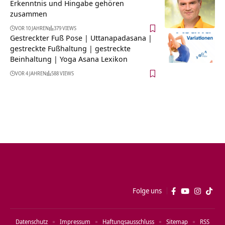
Erkenntnis und Hingabe gehören
zusammen
VOR 10 JAHREN
379 VIEWS
Gestreckter Fuß Pose | Uttanapadasana |
gestreckte Fußhaltung | gestreckte
Beinhaltung | Yoga Asana Lexikon
VOR 4 JAHREN
588 VIEWS
Folge uns
Datenschutz
Impressum
Haftungsausschluss
Sitemap
RSS