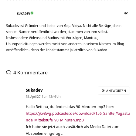
SUKADEV
Sukadev ist Gründer und Leiter von Yoga Vidya. Nicht alle Beiräge, die in
seinem Namen veröffentlicht werden, stammen von ihm selbst.
Insbesondere Videos und Audios mit Vorträgen, Mantras,
Übungsanleitungen werden meist von anderen in seinem Namen im Blog
veröffentlicht - denn der Inhalt stammt ja letztlich von Sukadev
4 Kommentare
Sukadev
ANTWORTEN
18. April 2011 um 12:46 Uhr
Hallo Bettina, du findest das 90-Minuten-mp3 hier:
https://jkv3wg.podcaster.de/download/156_Sanfte_Yogastu
nde_Mittelstufe_90_Minuten.mp3
Ich habe sie jetzt auch zusätzlich als Media Datei zum
Abspielen eingefügt.