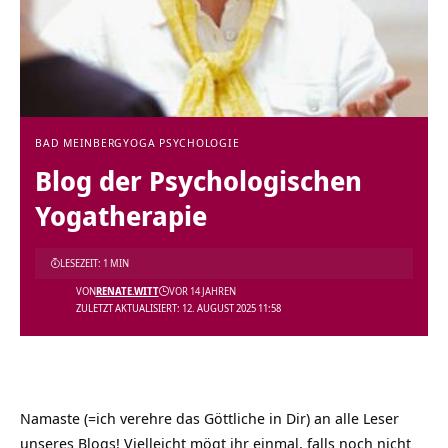
BAD MEINBERG
YOGA PSYCHOLOGIE
Blog der Psychologischen
Yogatherapie
LESEZEIT: 1 MIN
VON
RENATE.WITT
VOR 14 JAHREN
ZULETZT AKTUALISIERT: 12. AUGUST 2025 11:58
Namaste (=ich verehre das Göttliche in Dir) an alle Leser
unseres Blogs! Vielleicht mögt ihr einmal, falls noch nicht