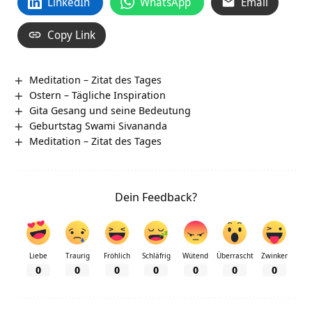
LinkedIn
WhatsApp
Email
Copy Link
Meditation – Zitat des Tages
Ostern – Tägliche Inspiration
Gita Gesang und seine Bedeutung
Geburtstag Swami Sivananda
Meditation – Zitat des Tages
Dein Feedback?
Liebe
Traurig
Fröhlich
Schläfrig
Wütend
Überrascht
Zwinker
0
0
0
0
0
0
0