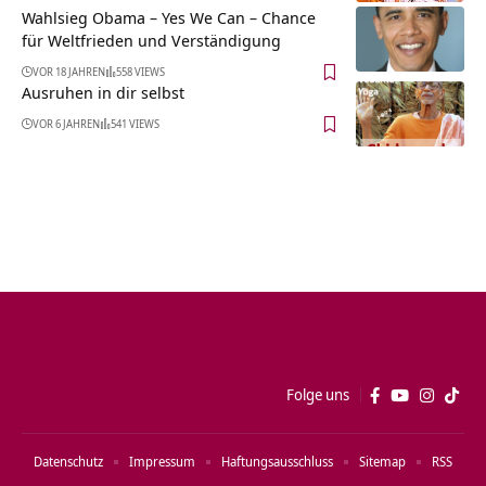
Wahlsieg Obama – Yes We Can – Chance
für Weltfrieden und Verständigung
VOR 18 JAHREN
558 VIEWS
Ausruhen in dir selbst
VOR 6 JAHREN
541 VIEWS
Folge uns
Datenschutz
Impressum
Haftungsausschluss
Sitemap
RSS