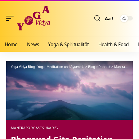
Aa
Größenänderun
Home
News
Yoga & Spiritualität
Health & Food
Yoga Vidya Blog - Yoga, Meditation und Ayurveda
>
Blog
>
Podcast
>
Mantra
>
Bhagav
MANTRA
PODCAST
SUKADEV