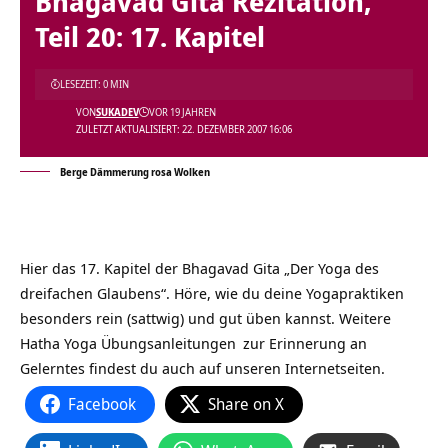
Bhagavad Gita Rezitation,
Teil 20: 17. Kapitel
LESEZEIT: 0 MIN
VON
SUKADEV
VOR 19 JAHREN
ZULETZT AKTUALISIERT: 22. DEZEMBER 2007 16:06
Berge Dämmerung rosa Wolken
Hier das 17. Kapitel der Bhagavad Gita „Der Yoga des
dreifachen Glaubens“. Höre, wie du deine Yogapraktiken
besonders rein (sattwig) und gut üben kannst. Weitere
Hatha Yoga Übungsanleitungen
zur Erinnerung an
Gelerntes findest du auch auf unseren Internetseiten.
Facebook
Share on X