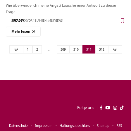
Wie überwinde ich meine Angst? Lausche einer Antwort zu dieser
Frage.
SUKADEV
VOR 18 JAHREN
485 VIEWS
Mehr lesen
1
2
…
309
310
311
312
Folge uns
Datenschutz
Impressum
Haftungsausschluss
Sitemap
RSS