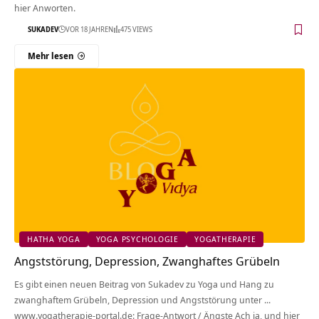
hier Anworten.
SUKADEV
VOR 18 JAHREN
475 VIEWS
Mehr lesen
HATHA YOGA
YOGA PSYCHOLOGIE
YOGATHERAPIE
Angststörung, Depression, Zwanghaftes Grübeln
Es gibt einen neuen Beitrag von Sukadev zu Yoga und Hang zu
zwanghaftem Grübeln, Depression und Angststörung unter ...
www.yogatherapie-portal.de: Frage-Antwort / Ängste Ach ja, und hier