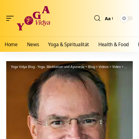
Aa
Größenänderun
Home
News
Yoga & Spiritualität
Health & Food
Yoga Vidya Blog - Yoga, Meditation und Ayurveda
>
Blog
>
Videos
>
Video
>
Wo Liebe 