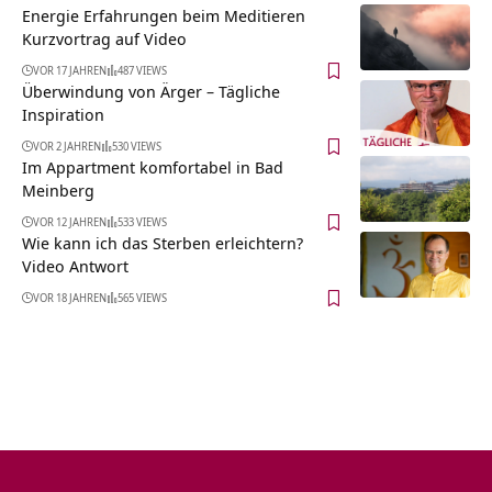
Energie Erfahrungen beim Meditieren
Kurzvortrag auf Video
VOR 17 JAHREN
487 VIEWS
Überwindung von Ärger – Tägliche
Inspiration
VOR 2 JAHREN
530 VIEWS
Im Appartment komfortabel in Bad
Meinberg
VOR 12 JAHREN
533 VIEWS
Wie kann ich das Sterben erleichtern?
Video Antwort
VOR 18 JAHREN
565 VIEWS