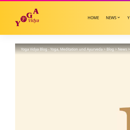
HOME
NEWS
Y
Yoga Vidya Blog - Yoga, Meditation und Ayurveda
>
Blog
>
News