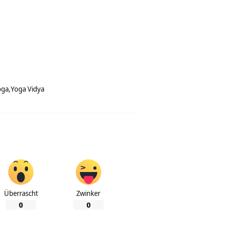
oga
Yoga Vidya
Überrascht
Zwinker
0
0