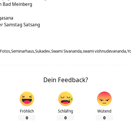
in Bad Meinberg
gasana
er Samstag Satsang
Fotos
Seminarhaus
Sukadev
Swami Sivananda
swami vishnudevananda
Y
Dein Feedback?
Fröhlich
Schläfrig
Wütend
0
0
0