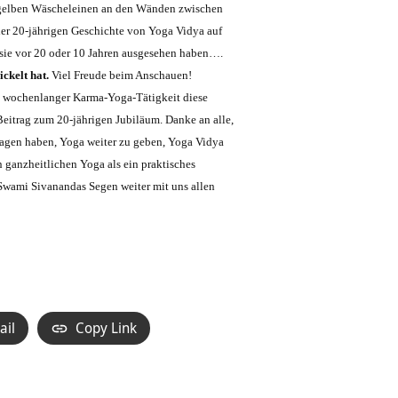
it gelben Wäscheleinen an den Wänden zwischen
er 20-jährigen Geschichte von Yoga Vidya auf
 sie vor 20 oder 10 Jahren ausgesehen haben….
ckelt hat.
Viel Freude beim Anschauen!
in wochenlanger Karma-Yoga-Tätigkeit diese
Beitrag zum 20-jährigen Jubiläum. Danke an alle,
etragen haben, Yoga weiter zu geben, Yoga Vidya
ganzheitlichen Yoga als ein praktisches
 Swami Sivanandas Segen weiter mit uns allen
ail
Copy Link