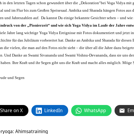
ich in den letzten Tagen schon gewundert über die „Dekoration“bei Voga Vidya m
 und im Flur bis zum Großen Speisesaal. Ambika und Sharada hängen Fotos aus d
ften und Jahreszahlen auf. Da kannst Du einige bekannte Gesichter sehen – und wie
druck von der „Pionierzeit“ und wie sich Yoga Vidya im Laufe der Jahre entwi
ele Jahre lang wichtige Yoga Vidya Ereignisse mit Fotos dokumentiert und jetzt 
hichte für das Jubiläum vorbereitet hat. Danke an Ambika und Sharada für diesen 
an die vielen, die man auf den Fotos nicht sieht – die über all die Jahre dazu beig
gen. Und Danke an Swami Sivananda und Swami Vishnu-Devananda, dass sie uns den 
 haben. Ihre Kraft und ihr Segen gibt uns die Kraft und macht alles möglich. Möge
eude und Segen
Share on X
LinkedIn
WhatsApp
Em
eryoga: Ahimsatraining