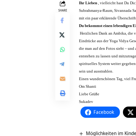
Ihr Lieben
, vielleicht hast Du D
SHARE
Subrahmanya-Raum, Sivannada Saal
mit ein paar erklärende Überschri
Du bekommst einen lebendigen Ein
Herzlichen Dank an Ambika, die vi
Eindrücke aus der Yoga Vidya Gesc
die man auf den Fotos sieht – und 
entstehen zu lassen und mitzutra
spirituelles System weiter gegeben
sein und ausstrahlen.
Einen wunderschönen Tag, viel Fr
Om Shanti
Liebe Grüße
Sukadev
Facebook
Möglichkeiten im Kind