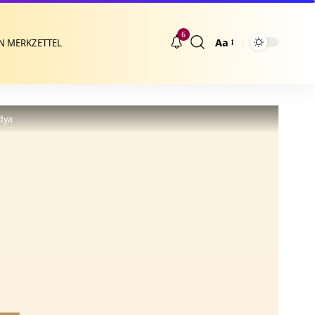
6
Aa
N MERKZETTEL
Größenänderung
idya