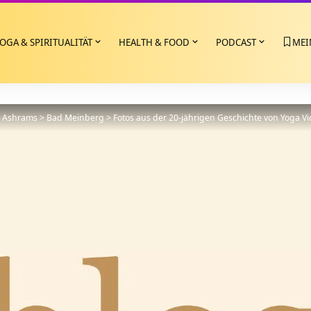
OGA & SPIRITUALITÄT
HEALTH & FOOD
PODCAST
MEI
>
Ashrams
>
Bad Meinberg
>
Fotos aus der 20-jährigen Geschichte von Yoga V