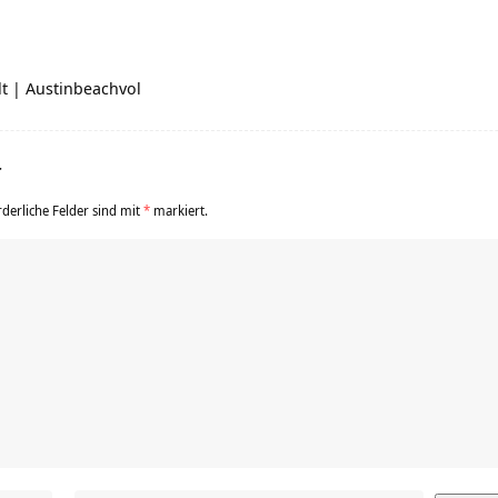
t | Austinbeachvol
r
rderliche Felder sind mit
*
markiert.