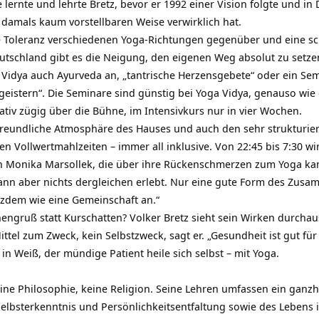
lernte und lehrte Bretz, bevor er 1992 einer Vision folgte und in
r damals kaum vorstellbaren Weise verwirklich hat.
e Toleranz verschiedenen Yoga-Richtungen gegenüber und eine s
utschland gibt es die Neigung, den eigenen Weg absolut zu setzen
 Vidya auch Ayurveda an, „tantrische Herzensgebete“ oder ein Se
istern“. Die Seminare sind günstig bei Yoga Vidya, genauso wie
ativ zügig über die Bühne, im Intensivkurs nur in vier Wochen.
freundliche Atmosphäre des Hauses und auch den sehr strukturier
n Vollwertmahlzeiten – immer all inklusive. Von 22:45 bis 7:30 wi
tin Monika Marsollek, die über ihre Rückenschmerzen zum Yoga ka
ann aber nichts dergleichen erlebt. Nur eine gute Form des Zusa
rotzdem wie eine Gemeinschaft an.“
engruß statt Kurschatten? Volker Bretz sieht sein Wirken durchaus
ttel zum Zweck, kein Selbstzweck, sagt er. „Gesundheit ist gut für 
 in Weiß, der mündige Patient heile sich selbst – mit Yoga.
 eine Philosophie, keine Religion. Seine Lehren umfassen ein ganz
elbsterkenntnis und Persönlichkeitsentfaltung sowie des Lebens 