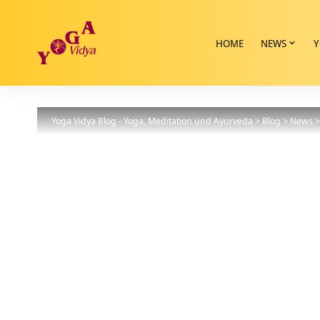
HOME
NEWS
Y
Yoga Vidya Blog - Yoga, Meditation und Ayurveda
>
Blog
>
News