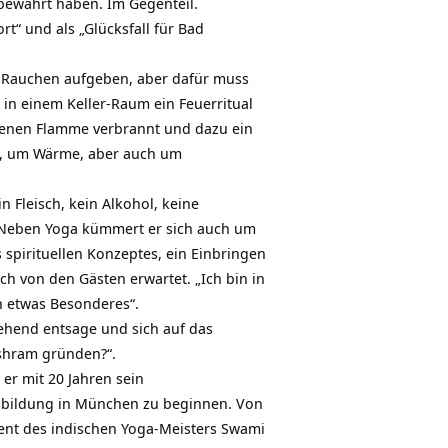
 bewahrt haben. Im Gegenteil.
rt“ und als „Glücksfall für Bad
s Rauchen aufgeben, aber dafür muss
, in einem Keller-Raum ein Feuerritual
offenen Flamme verbrannt und dazu ein
n, um Wärme, aber auch um
n Fleisch, kein Alkohol, keine
t. Neben Yoga kümmert er sich auch um
s spirituellen Konzeptes, ein Einbringen
h von den Gästen erwartet. „Ich bin in
on etwas Besonderes“.
tgehend entsage und sich auf das
Ashram gründen?“.
 er mit 20 Jahren sein
usbildung in München zu beginnen. Von
tent des indischen Yoga-Meisters Swami