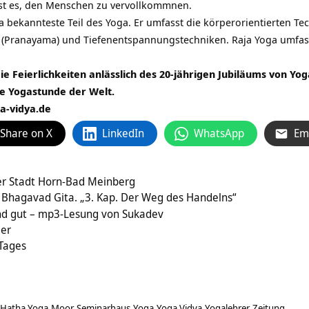
ist es, den Menschen zu vervollkommnen.
a bekannteste Teil des Yoga. Er umfasst die körperorientierten Te
 (Pranayama) und Tiefenentspannungstechniken. Raja Yoga umfass
die Feierlichkeiten anlässlich des 20-jährigen Jubiläums von Yo
te Yogastunde der Welt.
a-vidya.de
Share on X
LinkedIn
WhatsApp
Em
er Stadt Horn-Bad Meinberg
hagavad Gita. „3. Kap. Der Weg des Handelns“
ind gut – mp3-Lesung von Sukadev
ger
 Tages
Hatha Yoga
Moor
Seminarhaus
Yoga
Yoga Vidya
Yogalehrer
Zeitung