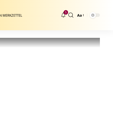
5
Aa
N MERKZETTEL
Größenänderung