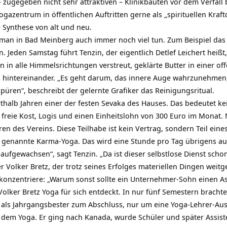
 zugegeben nicht sehr attraktiven – Klinikbauten vor dem Verfall
azentrum in öffentlichen Auftritten gerne als „spirituellen Krafto
 Synthese von alt und neu.
 man in Bad Meinberg auch immer noch viel tun. Zum Beispiel da
. Jeden Samstag führt Tenzin, der eigentlich Detlef Leichert heißt
n in alle Himmelsrichtungen verstreut, geklärte Butter in einer 
 hintereinander. „Es geht darum, das innere Auge wahrzunehme
üren“, beschreibt der gelernte Grafiker das Reinigungsritual.
erthalb Jahren einer der festen Sevaka des Hauses. Das bedeutet kei
h freie Kost, Logis und einen Einheitslohn von 300 Euro im Mona
en des Vereins. Diese Teilhabe ist kein Vertrag, sondern Teil eine
o genannte Karma-Yoga. Das wird eine Stunde pro Tag übrigens auc
 aufgewachsen“, sagt Tenzin. „Da ist dieser selbstlose Dienst sch
er Volker Bretz, der trotz seines Erfolges materiellen Dingen wei
 konzentriere: „Warum sonst sollte ein Unternehmer-Sohn einen 
 Volker Bretz Yoga für sich entdeckt. In nur fünf Semestern brachte
m als Jahrgangsbester zum Abschluss, nur um eine Yoga-Lehrer-A
 dem Yoga. Er ging nach Kanada, wurde Schüler und später Assis