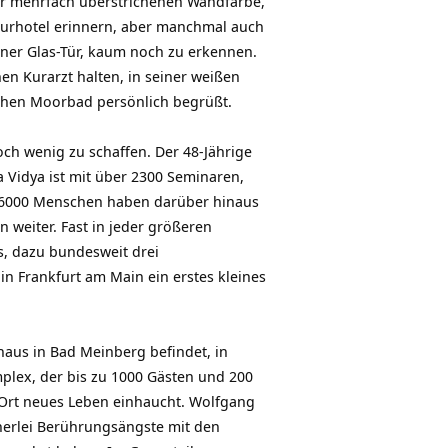
ner mehrfach überstrichenen Wandfarbe,
 Kurhotel erinnern, aber manchmal auch
ner Glas-Tür, kaum noch zu erkennen.
n Kurarzt halten, in seiner weißen
ichen Moorbad persönlich begrüßt.
h wenig zu schaffen. Der 48-Jährige
a Vidya ist mit über 2300 Seminaren,
r 6000 Menschen haben darüber hinaus
 weiter. Fast in jeder größeren
s, dazu bundesweit drei
in Frankfurt am Main ein erstes kleines
haus in Bad Meinberg befindet, in
mplex, der bis zu 1000 Gästen und 200
 Ort neues Leben einhaucht. Wolfgang
nerlei Berührungsängste mit den