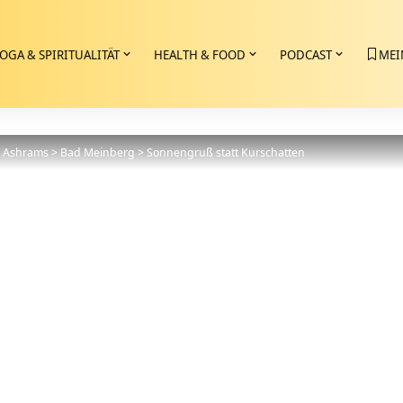
OGA & SPIRITUALITÄT
HEALTH & FOOD
PODCAST
MEI
>
Ashrams
>
Bad Meinberg
>
Sonnengruß statt Kurschatten