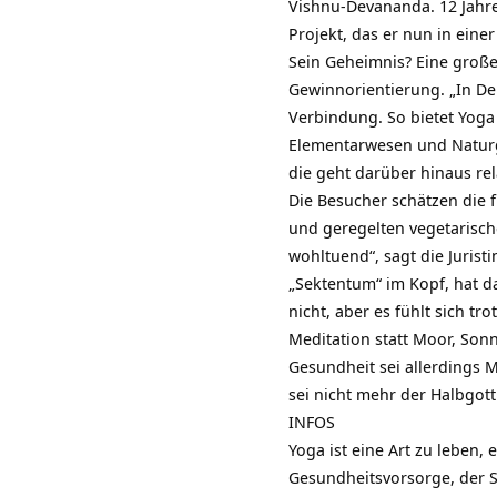
Vishnu-Devananda. 12 Jahre 
Projekt, das er nun in eine
Sein Geheimnis? Eine groß
Gewinnorientierung. „In De
Verbindung. So bietet Yoga
Elementarwesen und Naturge
die geht darüber hinaus rel
Die Besucher schätzen die 
und geregelten vegetarische
wohltuend“, sagt die Juris
„Sektentum“ im Kopf, hat d
nicht, aber es fühlt sich t
Meditation statt Moor, Sonn
Gesundheit sei allerdings Mi
sei nicht mehr der Halbgott
INFOS
Yoga ist eine Art zu leben,
Gesundheitsvorsorge, der S