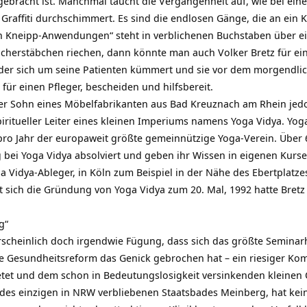
gebracht ist. Manchmal taucht die Vergangenheit auf, wie bei ei
 Graffiti durchschimmert. Es sind die endlosen Gänge, die an ein
en Kneipp-Anwendungen“ steht in verblichenen Buchstaben über ei
cherstäbchen riechen, dann könnte man auch Volker Bretz für eine
, der sich um seine Patienten kümmert und sie vor dem morgendl
 für einen Pfleger, bescheiden und hilfsbereit.
r Sohn eines Möbelfabrikanten aus Bad Kreuznach am Rhein jedoc
iritueller Leiter eines kleinen Imperiums namens Yoga Vidya. Yog
pro Jahr der europaweit größte gemeinnützige Yoga-Verein. Übe
bei Yoga Vidya absolviert und geben ihr Wissen in eigenen Kursen
a Vidya-Ableger, in Köln zum Beispiel in der Nähe des Ebertplatze
 sich die Gründung von Yoga Vidya zum 20. Mal, 1992 hatte Bretz 
g“
ahrscheinlich doch irgendwie Fügung, dass sich das größte Seminar
die Gesundheitsreform das Genick gebrochen hat – ein riesiger Ko
etet und dem schon in Bedeutungslosigkeit versinkenden kleinen
des einzigen in NRW verbliebenen Staatsbades Meinberg, hat kei