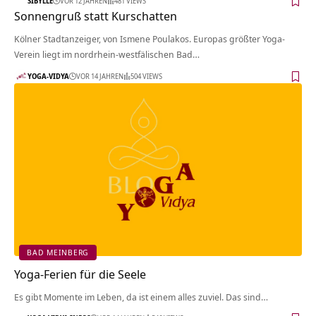
SIBYLLE
VOR 12 JAHREN
481 VIEWS
Sonnengruß statt Kurschatten
Kölner Stadtanzeiger, von Ismene Poulakos. Europas größter Yoga-
Verein liegt im nordrhein-westfälischen Bad…
YOGA-VIDYA
VOR 14 JAHREN
504 VIEWS
BAD MEINBERG
Yoga-Ferien für die Seele
Es gibt Momente im Leben, da ist einem alles zuviel. Das sind…