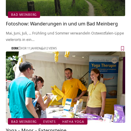
BAD MEINBERG
Fotoshow: Wanderungen in und um Bad Meinberg
Mai, Juni, Juli, ... Frühling und Sommer verwandeln Ostwestfalen-Lippe
vielerorts in ein…
DIRK
VOR 11 JAHREN
612 VIEWS
BAD MEINBERG
EVENTS
HATHA YOGA
Yoga – Moor – Externsteine