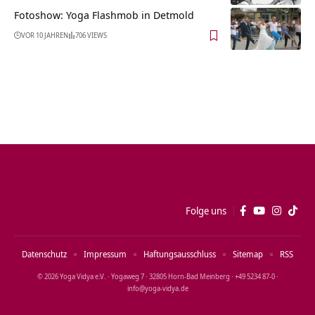
Fotoshow: Yoga Flashmob in Detmold
VOR 10 JAHREN
706 VIEWS
Folge uns
Datenschutz
Impressum
Haftungsausschluss
Sitemap
RSS
© 2026 Yoga Vidya e.V. · Yogaweg 7 · 32805 Horn‑Bad Meinberg · +49 5234 87‑0 ·
info@yoga‑vidya.de