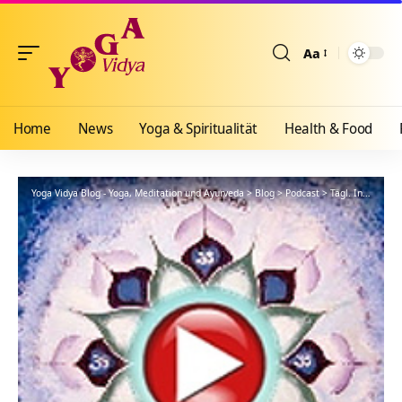
Aa
Größenänderun
Home
News
Yoga & Spiritualität
Health & Food
Yoga Vidya Blog - Yoga, Meditation und Ayurveda
>
Blog
>
Podcast
>
Tägl. Inspiration