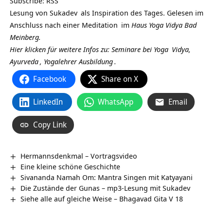
Subscribe:
RSS
Lesung von
Sukadev
als Inspiration des Tages. Gelesen im
Anschluss nach einer
Meditation
im
Haus Yoga Vidya Bad
Meinberg.
Hier klicken für weitere Infos zu: Seminare bei
Yoga
Vidya,
Ayurveda
,
Yogalehrer Ausbildung
.
Facebook
Share on X
LinkedIn
WhatsApp
Email
Copy Link
Hermannsdenkmal – Vortragsvideo
Eine kleine schöne Geschichte
Sivananda Namah Om: Mantra Singen mit Katyayani
Die Zustände der Gunas – mp3-Lesung mit Sukadev
Siehe alle auf gleiche Weise – Bhagavad Gita V 18