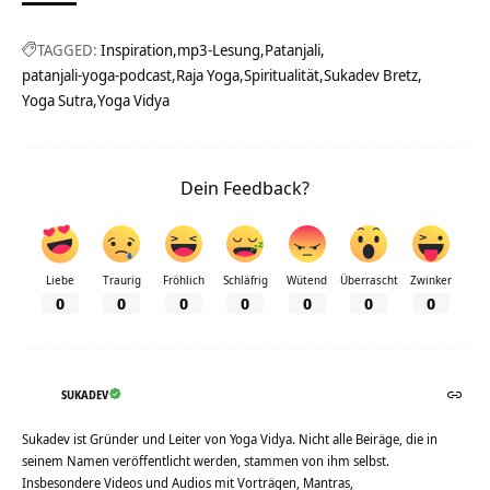
TAGGED:
Inspiration
mp3-Lesung
Patanjali
patanjali-yoga-podcast
Raja Yoga
Spiritualität
Sukadev Bretz
Yoga Sutra
Yoga Vidya
Dein Feedback?
Liebe
Traurig
Fröhlich
Schläfrig
Wütend
Überrascht
Zwinker
0
0
0
0
0
0
0
SUKADEV
Sukadev ist Gründer und Leiter von Yoga Vidya. Nicht alle Beiräge, die in
seinem Namen veröffentlicht werden, stammen von ihm selbst.
Insbesondere Videos und Audios mit Vorträgen, Mantras,