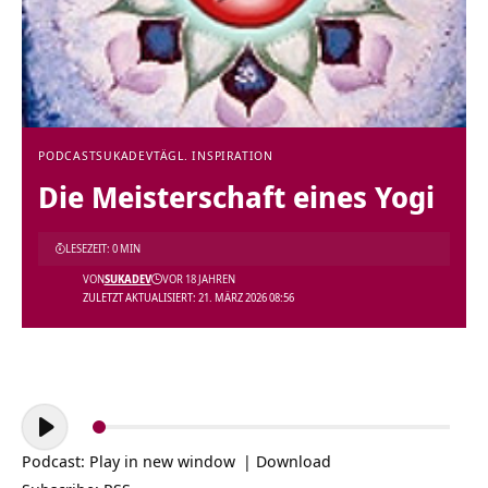
PODCAST
SUKADEV
TÄGL. INSPIRATION
Die Meisterschaft eines Yogi
LESEZEIT: 0 MIN
VON
SUKADEV
VOR 18 JAHREN
ZULETZT AKTUALISIERT: 21. MÄRZ 2026 08:56
Audio-
Player
Podcast:
Play in new window
|
Download