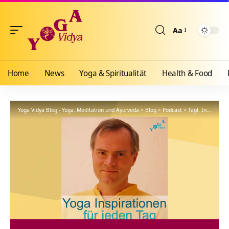
Aa
Größenänderun
Home
News
Yoga & Spiritualität
Health & Food
Yoga Vidya Blog - Yoga, Meditation und Ayurveda
>
Blog
>
Podcast
>
Tägl. Inspiration