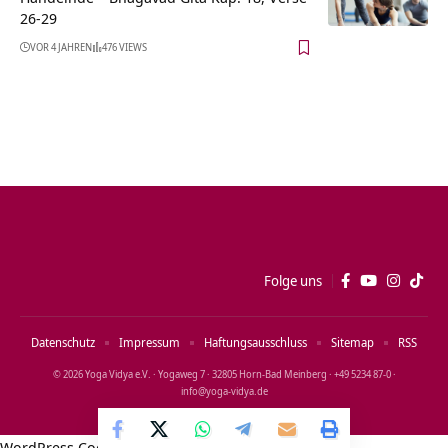
26-29
VOR 4 JAHREN
476 VIEWS
Folge uns
Datenschutz
Impressum
Haftungsausschluss
Sitemap
RSS
© 2026 Yoga Vidya e.V. · Yogaweg 7 · 32805 Horn‑Bad Meinberg · +49 5234 87‑0 ·
info@yoga‑vidya.de
WordPress Cookie Notice by Real Cookie Banner