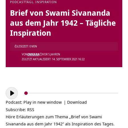
PODCAST
TÄGL. INSPIRATION
Brief von Swami Sivananda
aus dem Jahr 1942 – Tägliche
Inspiration
LESEZEIT: 0 MIN
VON
OMKARA
VOR 5 JAHREN
ZULETZT AKTUALISIERT: 14. SEPTEMBER 2021 16:22
Audio-
Player
Podcast:
Play in new window
|
Download
Subscribe:
RSS
Höre Erläuterungen zum Thema „Brief von Swami
Sivananda aus dem Jahr 1942“ als Inspiration des Tages.