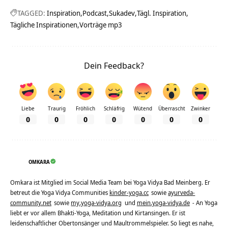
TAGGED:
Inspiration
Podcast
Sukadev
Tägl. Inspiration
Tägliche Inspirationen
Vorträge mp3
Dein Feedback?
Liebe
Traurig
Fröhlich
Schläfrig
Wütend
Überrascht
Zwinker
0
0
0
0
0
0
0
OMKARA
Omkara ist Mitglied im Social Media Team bei Yoga Vidya Bad Meinberg. Er
betreut die Yoga Vidya Communities
kinder-yoga.cc
sowie
ayurveda-
community.net
sowie
my.yoga-vidya.org
und
mein.yoga-vidya.de
- An Yoga
liebt er vor allem Bhakti-Yoga, Meditation und Kirtansingen. Er ist
leidenschaftlicher Obertonsänger und Maultrommelspieler. So liegt es nahe,