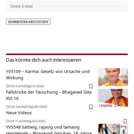
Alternative:
Das könnte dich auch interessieren
YVS109 – Karma: Gesetz von Ursache und
Wirkung
VOR 8 JAHREN
610 VIEWS
Fallstricke der Täuschung – Bhagavad Gita
XVI 16
VOR 3 MONATEN
586 VIEWS
Neue Videos
VOR 11 JAHREN
443 VIEWS
YVS548 Sattwig, rajasig und tamasig
Handelnde – Bhagavad Gita Kap. 18, Verse