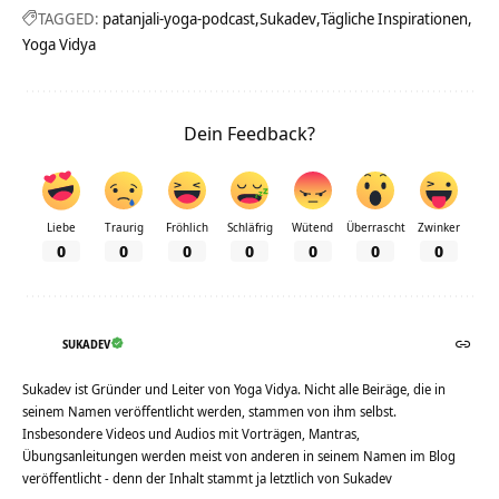
TAGGED:
patanjali-yoga-podcast
Sukadev
Tägliche Inspirationen
Yoga Vidya
Dein Feedback?
Liebe
Traurig
Fröhlich
Schläfrig
Wütend
Überrascht
Zwinker
0
0
0
0
0
0
0
SUKADEV
Sukadev ist Gründer und Leiter von Yoga Vidya. Nicht alle Beiräge, die in
seinem Namen veröffentlicht werden, stammen von ihm selbst.
Insbesondere Videos und Audios mit Vorträgen, Mantras,
Übungsanleitungen werden meist von anderen in seinem Namen im Blog
veröffentlicht - denn der Inhalt stammt ja letztlich von Sukadev