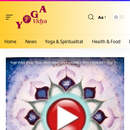
Aa
Größenänderun
Home
News
Yoga & Spiritualität
Health & Food
Yoga Vidya Blog - Yoga, Meditation und Ayurveda
>
Blog
>
Podcast
>
Tägl. Inspiration