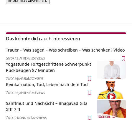
Alternative:
Das könnte dich auch interessieren
Trauer – Was sagen – Was schreiben – Was schenken? Video
VOR 12 JAHREN
556 VIEWS
Yogastunde Fortgeschrittene Schwerpunkt
Rückbeugen 87 Minuten
VOR 9 JAHREN
707 VIEWS
Reinkarnation, Tod, Leben nach dem Tod
VOR 16 JAHREN
743 VIEWS
Sanftmut und Nachsicht – Bhagavad Gita
XIII 7 II
VOR 7 MONATEN
685 VIEWS