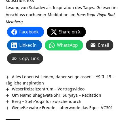
Subscribe:
RSS
Lesung von Sukadev als Inspiration des Tages. Gelesen im
Anschluss nach einer
Meditation
im
Haus Yoga Vidya Bad
Meinberg.
Facebook
Share on X
LinkedIn
WhatsApp
Email
Copy Link
Alles Leben ist Leiden, daher sei gelassen – YS II. 15 –
Tägliche Inspiration
Weserfreizeitzentrum‏‎ – Vortragsvideo
Om Namo Bhagavate Shri Suryaya – Recitation
Berg – Steh-Yoga für zwischendurch
Genieße wahre Freude – überwinde das Ego – VC301