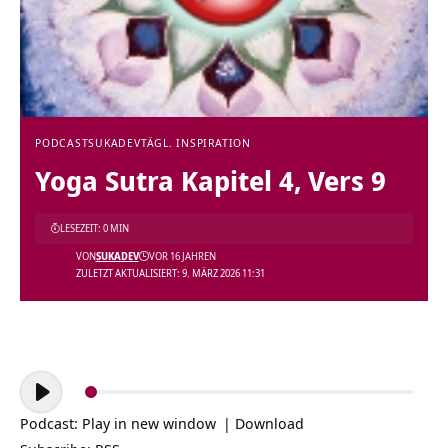
PODCAST
SUKADEV
TÄGL. INSPIRATION
Yoga Sutra Kapitel 4, Vers 9
LESEZEIT: 0 MIN
VON
SUKADEV
VOR 16 JAHREN
ZULETZT AKTUALISIERT: 9. MÄRZ 2026 11:31
Audio-
Player
Podcast:
Play in new window
|
Download