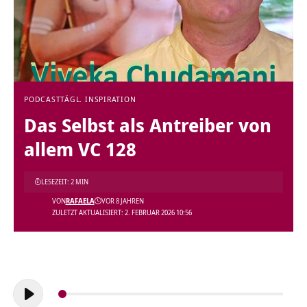
PODCAST
TÄGL. INSPIRATION
Das Selbst als Antreiber von
allem VC 128
LESEZEIT: 2 MIN
VON
RAFAELA
VOR 8 JAHREN
ZULETZT AKTUALISIERT: 2. FEBRUAR 2026 10:56
Audio-
Player