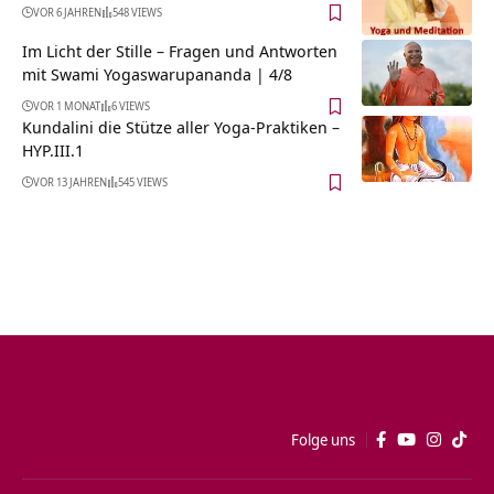
VOR 6 JAHREN
548 VIEWS
Im Licht der Stille – Fragen und Antworten
mit Swami Yogaswarupananda | 4/8
VOR 1 MONAT
6 VIEWS
Kundalini die Stütze aller Yoga-Praktiken –
HYP.III.1
VOR 13 JAHREN
545 VIEWS
Folge uns