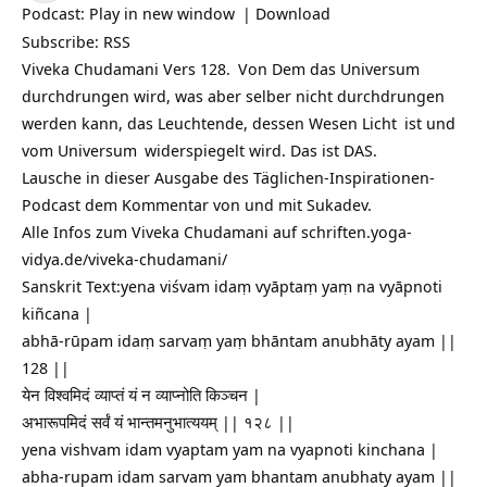
Podcast:
Play in new window
|
Download
Subscribe:
RSS
Viveka Chudamani Vers 128.
Von Dem das Universum
durchdrungen wird, was aber selber nicht durchdrungen
werden kann, das Leuchtende, dessen Wesen
Licht
ist und
vom
Universum
widerspiegelt wird. Das ist DAS.
Lausche in dieser Ausgabe des Täglichen-Inspirationen-
Podcast dem Kommentar von und mit Sukadev.
Alle Infos zum Viveka Chudamani auf
schriften.yoga-
vidya.de/viveka-chudamani/
Sanskrit Text:yena viśvam idaṃ vyāptaṃ yaṃ na vyāpnoti
kiñcana |
abhā-rūpam idaṃ sarvaṃ yaṃ bhāntam anubhāty ayam ||
128 ||
येन विश्वमिदं व्याप्तं यं न व्याप्नोति किञ्चन |
अभारूपमिदं सर्वं यं भान्तमनुभात्ययम् || १२८ ||
yena vishvam idam vyaptam yam na vyapnoti kinchana |
abha-rupam idam sarvam yam bhantam anubhaty ayam ||