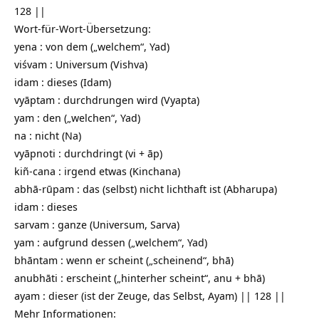
128 ||
Wort-für-Wort-Übersetzung:
yena : von dem („welchem“, Yad)
viśvam : Universum (Vishva)
idam : dieses (Idam)
vyāptam : durchdrungen wird (Vyapta)
yam : den („welchen“, Yad)
na : nicht (Na)
vyāpnoti : durchdringt (vi + āp)
kiñ-cana : irgend etwas (Kinchana)
abhā-rūpam : das (selbst) nicht lichthaft ist (Abharupa)
idam : dieses
sarvam : ganze (Universum, Sarva)
yam : aufgrund dessen („welchem“, Yad)
bhāntam : wenn er scheint („scheinend“, bhā)
anubhāti : erscheint („hinterher scheint“, anu + bhā)
ayam : dieser (ist der Zeuge, das Selbst, Ayam) || 128 ||
Mehr Informationen: