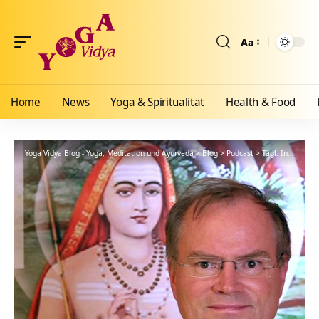
Aa
Größenänderun
Home
News
Yoga & Spiritualität
Health & Food
Yoga Vidya Blog - Yoga, Meditation und Ayurveda
>
Blog
>
Podcast
>
Tägl. Inspiration