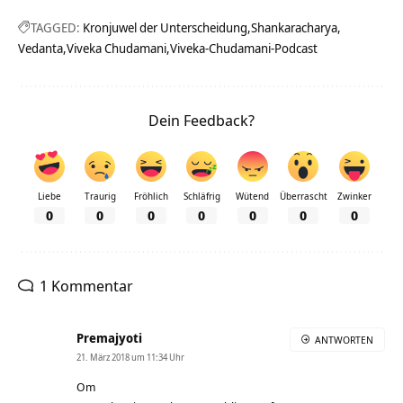
TAGGED:
Kronjuwel der Unterscheidung
Shankaracharya
Vedanta
Viveka Chudamani
Viveka-Chudamani-Podcast
Dein Feedback?
Liebe
Traurig
Fröhlich
Schläfrig
Wütend
Überrascht
Zwinker
0
0
0
0
0
0
0
1 Kommentar
Premajyoti
ANTWORTEN
21. März 2018 um 11:34 Uhr
Om