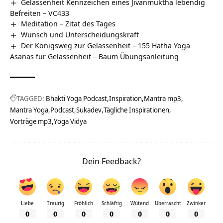
Gelassenheit Kennzeichen eines Jivanmuktha lebendig
Befreiten – VC433
Meditation – Zitat des Tages
Wunsch und Unterscheidungskraft
Der Königsweg zur Gelassenheit – 155 Hatha Yoga
Asanas für Gelassenheit – Baum Übungsanleitung
TAGGED:
Bhakti Yoga Podcast
Inspiration
Mantra mp3
Mantra Yoga
Podcast
Sukadev
Tägliche Inspirationen
Vorträge mp3
Yoga Vidya
Dein Feedback?
Liebe
Traurig
Fröhlich
Schläfrig
Wütend
Überrascht
Zwinker
0
0
0
0
0
0
0