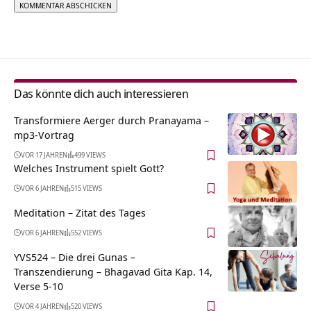
Alternative:
Das könnte dich auch interessieren
Transformiere Aerger durch Pranayama –
mp3-Vortrag
VOR 17 JAHREN
499 VIEWS
Welches Instrument spielt Gott?
VOR 6 JAHREN
515 VIEWS
Meditation – Zitat des Tages
VOR 6 JAHREN
552 VIEWS
YVS524 – Die drei Gunas –
Transzendierung – Bhagavad Gita Kap. 14,
Verse 5-10
VOR 4 JAHREN
520 VIEWS