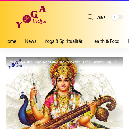
Aa
Größenänderun
Home
News
Yoga & Spiritualität
Health & Food
Yoga Vidya Blog - Yoga, Meditation und Ayurveda
>
Blog
>
Podcast
>
Tägl. Inspiration