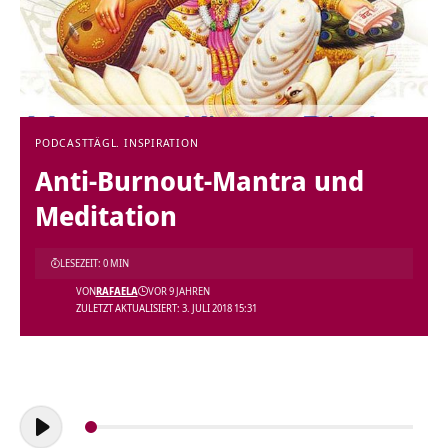
PODCAST
TÄGL. INSPIRATION
Anti-Burnout-Mantra und
Meditation
LESEZEIT: 0 MIN
VON
RAFAELA
VOR 9 JAHREN
ZULETZT AKTUALISIERT: 3. JULI 2018 15:31
Audio-
Player