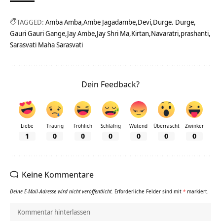
TAGGED:
Amba Amba
Ambe Jagadambe
Devi
Durge. Durge
Gauri Gauri Gange
Jay Ambe
Jay Shri Ma
Kirtan
Navaratri
prashanti
Sarasvati Maha Sarasvati
Dein Feedback?
Liebe
Traurig
Fröhlich
Schläfrig
Wütend
Überrascht
Zwinker
1
0
0
0
0
0
0
Keine Kommentare
Deine E-Mail-Adresse wird nicht veröffentlicht.
Erforderliche Felder sind mit
*
markiert.