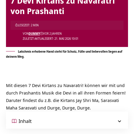
7 Devi Kirtans zu Navaratri
von Prashanti
LESEZEIT: 2 MIN
VON
DUMMY
VOR 2 JAHREN
ZULETZT AKTUALISIERT: 21. MAI 2026 10:01
Lakshmis erhobene Hand steht für Schutz, Fülle und liebevollen Segen auf
deinem Weg.
Mit diesen 7 Devi Kirtans zu Navaratri! können wir mit und
durch Prashantis Musik die Devi in all ihren Formen feiern!
Daruter findest du z.B. die Kirtans Jay Shri Ma, Sarasvati
Maha Sarasvati und Durge, Durge, Durge.
Inhalt