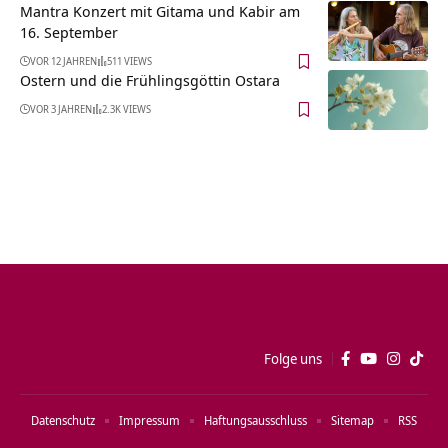
Mantra Konzert mit Gitama und Kabir am
16. September
VOR 12 JAHREN
511 VIEWS
Ostern und die Frühlingsgöttin Ostara
VOR 3 JAHREN
2.3K VIEWS
Folge uns
Datenschutz
Impressum
Haftungsausschluss
Sitemap
RSS