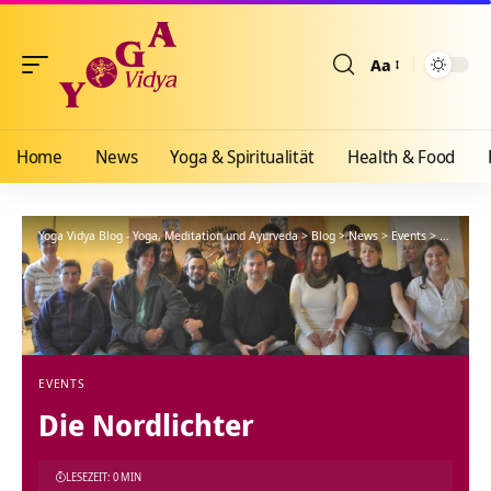
Aa
Größenänderun
Home
News
Yoga & Spiritualität
Health & Food
Yoga Vidya Blog - Yoga, Meditation und Ayurveda
>
Blog
>
News
>
Events
>
Die Nordl
EVENTS
Die Nordlichter
LESEZEIT: 0 MIN