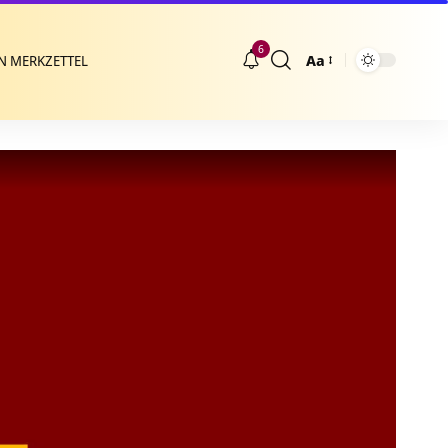
6
Aa
N MERKZETTEL
Größenänderung