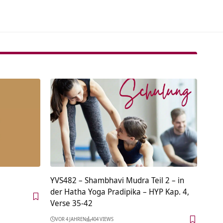
YVS482 – Shambhavi Mudra Teil 2 – in
der Hatha Yoga Pradipika – HYP Kap. 4,
Verse 35-42
VOR 4 JAHREN
404 VIEWS