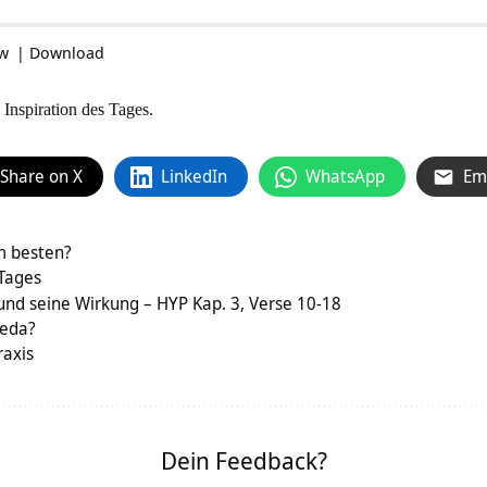
ow
|
Download
 Inspiration des Tages.
Share on X
LinkedIn
WhatsApp
Em
m besten?
 Tages
d seine Wirkung – HYP Kap. 3, Verse 10-18
veda?
raxis
Dein Feedback?