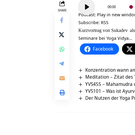
Audio-
00:00
Player
SHARE
Podcast:
Play in new wind
Subscribe:
RSS
Kurzvortrag von
Sukadev
als
Seminare bei Yoga Vidya…
Facebook
Konzentration wann a
Meditation – Zitat des
YVS455 – Mahamudra un
YVS101 – Was ist Ayur
Der Nutzen der Yoga P