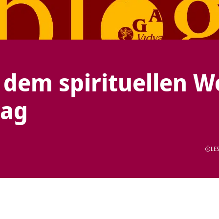
f dem spirituellen 
rag
LES