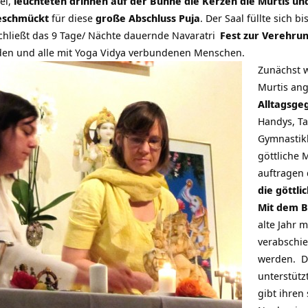
el,
leuchteten drinnen auf der Bühne die Kerzen die Murtis un
geschmückt
für diese
große Abschluss Puja
. Der Saal füllte sich bi
hließt das 9 Tage/ Nächte dauernde
Navaratri
Fest zur Verehru
nden und alle mit Yoga Vidya verbundenen Menschen.
Zunächst w
Murtis ang
Alltagsge
Handys, Ta
Gymnastikb
göttliche 
auftragen 
die göttli
Mit dem B
alte Jahr m
verabschie
werden. Di
unterstütz
gibt ihren 