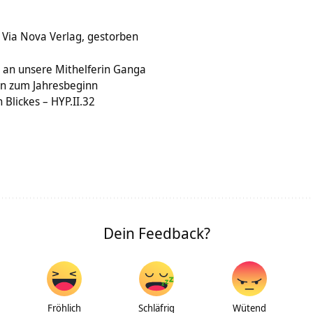
 Via Nova Verlag, gestorben
en an unsere Mithelferin Ganga
en zum Jahresbeginn
Blickes – HYP.II.32
Dein Feedback?
Fröhlich
Schläfrig
Wütend