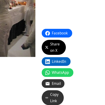
Facebook
Share
on X
LinkedIn
WhatsApp
Email
Copy
Link