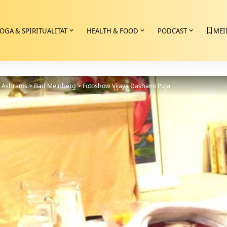
OGA & SPIRITUALITÄT
HEALTH & FOOD
PODCAST
MEI
>
Ashrams
>
Bad Meinberg
>
Fotoshow Vijaya Dashami Puja