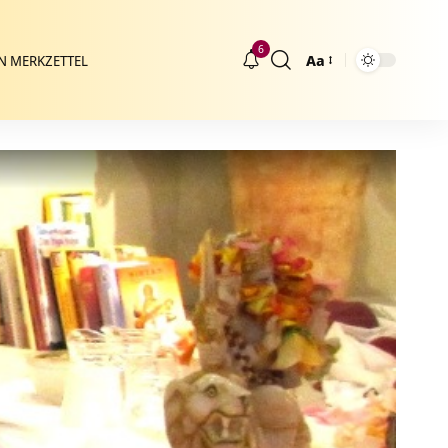
6
Aa
N MERKZETTEL
Größenänderung