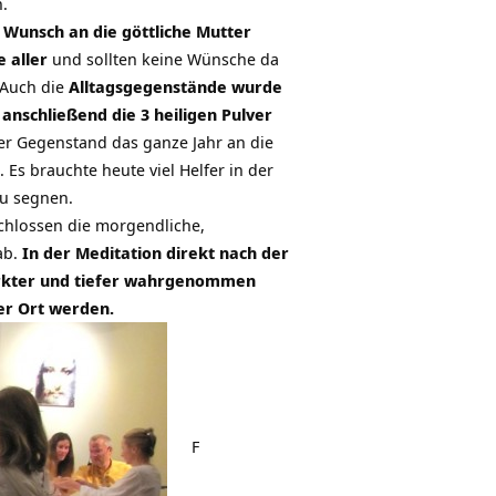
.
n
Wunsch an die göttliche Mutter
 aller
und sollten keine Wünsche da
. Auch die
Alltagsgegenstände wurde
anschließend die 3 heiligen Pulver
er Gegenstand das ganze Jahr an die
. Es brauchte heute viel Helfer in der
zu segnen.
chlossen die morgendliche,
ab.
In der Meditation direkt nach der
tärkter und tiefer wahrgenommen
ter Ort werden.
F