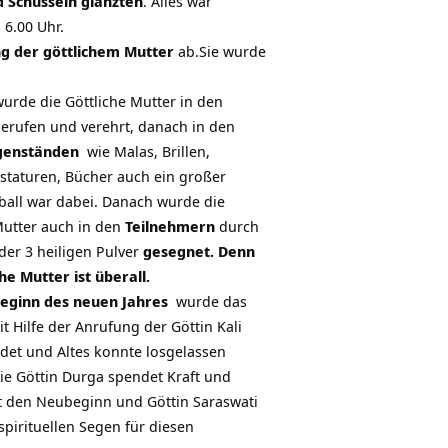
d Schüsseln glänzten
. Alles war
s 6.00 Uhr.
ng der göttlichem Mutter
ab.Sie wurde
urde die Göttliche Mutter in den
erufen und verehrt, danach in den
genständen
wie Malas, Brillen,
staturen, Bücher auch ein großer
all war dabei. Danach wurde die
Mutter auch in den
Teilnehmern
durch
der 3 heiligen Pulver
gesegnet. Denn
che Mutter ist überall.
eginn des neuen Jahres
wurde das
it Hilfe der Anrufung der Göttin Kali
det und Altes konnte losgelassen
e Göttin Durga spendet Kraft und
t den Neubeginn und Göttin Saraswati
spirituellen Segen für diesen