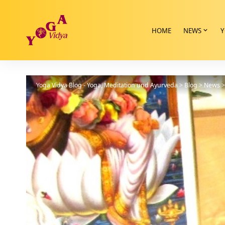
HOME
NEWS
Y
Yoga Vidya Blog - Yoga, Meditation und Ayurveda
>
Blog
>
News