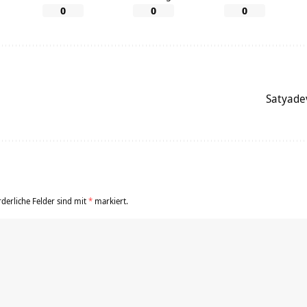
0
0
0
Satyade
rderliche Felder sind mit
*
markiert.