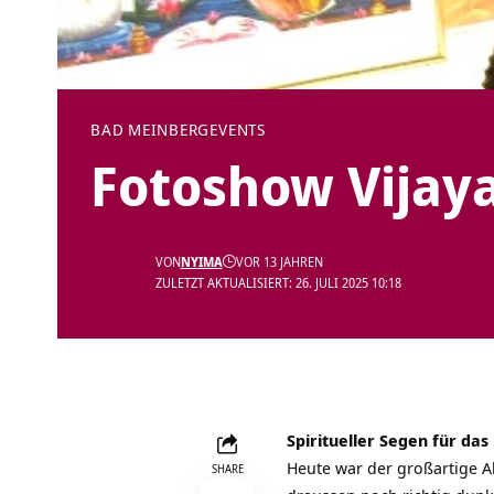
BAD MEINBERG
EVENTS
Fotoshow Vijay
VON
NYIMA
VOR 13 JAHREN
ZULETZT AKTUALISIERT: 26. JULI 2025 10:18
Spiritueller Segen für da
Heute war der großartige A
SHARE