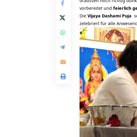
draussen noch richtig dunk
vorbereitet und
feierlich 
Die
Vijaya Dashami Puja
sc
zelebriert für alle Anwese