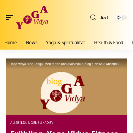
Aa
Größenänderun
Home
News
Yoga & Spiritualität
Health & Food
Yoga Vidya Blog - Yoga, Meditation und Ayurveda
>
Blog
>
News
>
Ausbildungen
>
Fr
AUSBILDUNGEN
SUKADEV