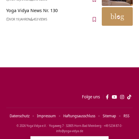
Yoga Vidya News Nr. 130
VOR 19 JAHREN
453 VIEWS
Folge uns
Datenschutz
Impressum
Haftungsausschluss
Sitemap
RSS
© 2026 Yoga Vidya e.V. · Yogaweg 7 · 32805 Horn‑Bad Meinberg · +49 5234 87‑0 ·
info@yoga‑vidya.de