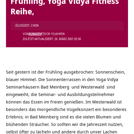
Frühling, Yoga Vidya Fitness
Reihe,
LESEZEIT: 2 MIN
VON
SUKADEV
VOR 19 JAHREN
ZULETZT AKTUALISIERT: 26. MÄRZ 2007 20:58
Seit gestern ist der Frühling ausgebrochen: Sonnenschein,
blauer Himmel. Die Sonnenterrassen in den Yoga Vidya
Seminarhäusern
Bad Meinberg
und
Westerwald
sind
eingeweiht, die Seminar- und Ausbildungsteilnehmer
können das Essen im Freien genießen. Im Westerwald ist
besonders das morgendliche Vogelkonzert ein besonderes
Erlebnis; in Bad Meinberg sind es die vielen Blumen und
blühenden Sträucher. So sollten wir die Jahreszeit nutzen,
selbst öfter zu lächeln und andere durch unser Lachen