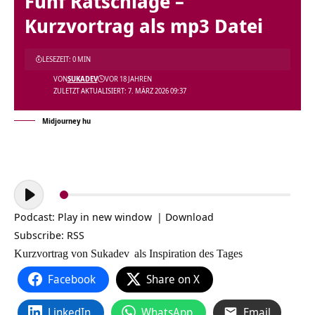
Fünf Ratschläge –
Kurzvortrag als mp3 Datei
LESEZEIT: 0 MIN
VON
SUKADEV
VOR 18 JAHREN
ZULETZT AKTUALISIERT: 7. MÄRZ 2026 09:37
Midjourney hu
Audio-
Player
Podcast:
Play in new window
|
Download
Subscribe:
RSS
Kurzvortrag von
Sukadev
als Inspiration des Tages
Facebook
Share on X
LinkedIn
WhatsApp
Email