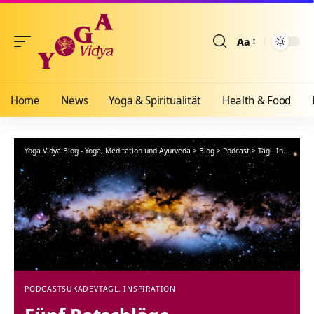
Aa
Größenänderun
Home
News
Yoga & Spiritualität
Health & Food
Yoga Vidya Blog - Yoga, Meditation und Ayurveda
>
Blog
>
Podcast
>
Tägl. Inspiration
PODCAST
SUKADEV
TÄGL. INSPIRATION