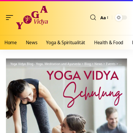
Aa
Größenänderun
Home
News
Yoga & Spiritualität
Health & Food
Yoga Vidya Blog - Yoga, Meditation und Ayurveda
>
Blog
>
News
>
Events
>
Indische 