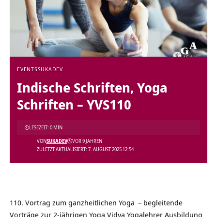
EVENTS
SUKADEV
Indische Schriften, Yoga
Schriften – YVS110
LESEZEIT: 0 MIN
VON
SUKADEV
VOR 9 JAHREN
ZULETZT AKTUALISIERT: 7. AUGUST 2025 12:54
110. Vortrag zum ganzheitlichen
Yoga
– begleitende
Vorträge zur 2-jährigen Yoga Vidya
Yogalehrer Ausbildung