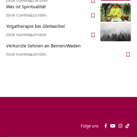
VOR 10 JAHREN
3.4K VIEWS
Was ist Spiritualität
VOR 12 JAHREN
532 VIEWS
Yogatherapie bei Gleitwirbel
VOR 18 JAHREN
479 VIEWS
Verkürzte Sehnen an Beinen/Waden
VOR 18 JAHREN
529 VIEWS
Folge uns