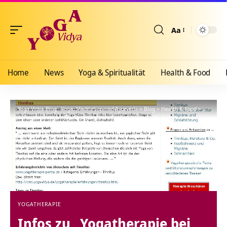
Aa
Größenänderun
Home
News
Yoga & Spiritualität
Health & Food
Yoga Vidya Blog - Yoga, Meditation und Ayurveda
>
Blog
>
Health & Food
>
Yogathera
YOGATHERAPIE
Infos zu „Yogatherapie bei