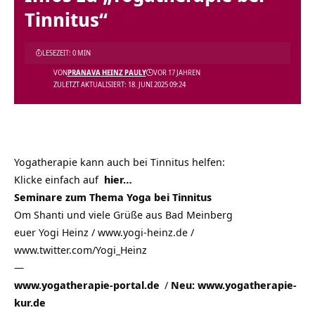
Tinnitus“
LESEZEIT: 0 MIN
VON
PRANAVA HEINZ PAULY
VOR 17 JAHREN
ZULETZT AKTUALISIERT: 18. JUNI 2025 09:24
Yogatherapie kann auch bei Tinnitus helfen:
Klicke einfach auf
hier…
Seminare zum Thema Yoga bei Tinnitus
Om Shanti und viele Grüße aus
Bad Meinberg
euer Yogi Heinz / www.yogi-heinz.de /
www.twitter.com/Yogi_Heinz
—
www.yogatherapie-portal.de
/
Neu: www.yogatherapie-
kur.de