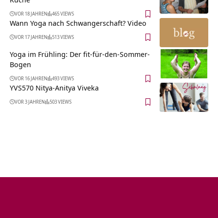
VOR 18 JAHREN
465 VIEWS
Wann Yoga nach Schwangerschaft? Video
VOR 17 JAHREN
513 VIEWS
Yoga im Frühling: Der fit-für-den-Sommer-
Bogen
VOR 16 JAHREN
493 VIEWS
YVS570 Nitya-Anitya Viveka
VOR 3 JAHREN
503 VIEWS