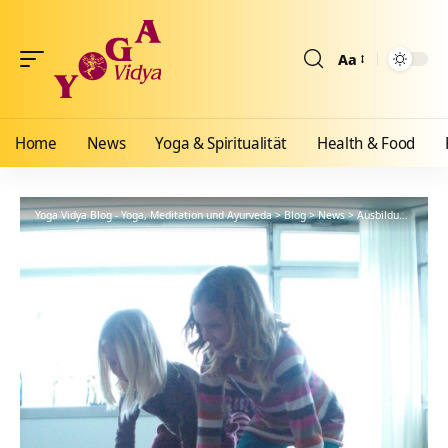
Aa
Größenänderun
Home
News
Yoga & Spiritualität
Health & Food
Yoga Vidya Blog - Yoga, Meditation und Ayurveda
>
Blog
>
News
>
Ausbildungen
>
Yo