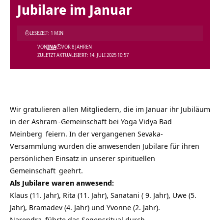
Jubilare im Januar
LESEZEIT: 1 MIN
VON
INA
VOR 8 JAHREN
ZULETZT AKTUALISIERT: 14. JULI 2025 10:57
Wir gratulieren allen Mitgliedern, die im Januar ihr Jubiläum
in der
Ashram
-Gemeinschaft bei
Yoga Vidya Bad
Meinberg
feiern. In der vergangenen Sevaka-
Versammlung wurden die anwesenden Jubilare für ihren
persönlichen Einsatz in unserer
spirituellen
Gemeinschaft
geehrt.
Als Jubilare waren anwesend:
Klaus (11. Jahr), Rita (11. Jahr), Sanatani ( 9. Jahr), Uwe (5.
Jahr), Bramadev (4. Jahr) und Yvonne (2. Jahr).
Narendra
führte das Segensritual durch