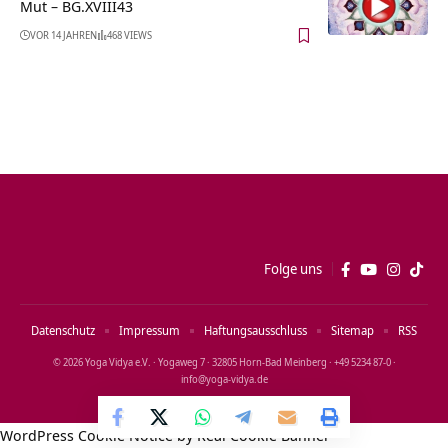
Mut – BG.XVIII43
VOR 14 JAHREN
468 VIEWS
Folge uns
Datenschutz
Impressum
Haftungsausschluss
Sitemap
RSS
© 2026 Yoga Vidya e.V. · Yogaweg 7 · 32805 Horn‑Bad Meinberg · +49 5234 87‑0 ·
info@yoga‑vidya.de
WordPress Cookie Notice by Real Cookie Banner