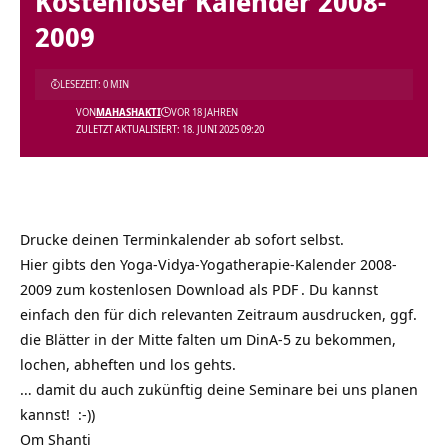
Kostenloser Kalender 2008-
2009
LESEZEIT: 0 MIN
VON
MAHASHAKTI
VOR 18 JAHREN
ZULETZT AKTUALISIERT: 18. JUNI 2025 09:20
Drucke deinen Terminkalender ab sofort selbst.
Hier gibts den Yoga-Vidya-Yogatherapie-Kalender 2008-
2009 zum kostenlosen Download als PDF
. Du kannst
einfach den für dich relevanten Zeitraum ausdrucken, ggf.
die Blätter in der Mitte falten um DinA-5 zu bekommen,
lochen, abheften und los gehts.
… damit du auch zukünftig deine Seminare bei uns planen
kannst! :-))
Om Shanti