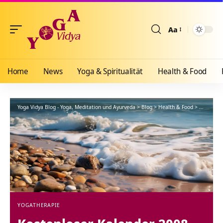
Aa
Größenänderun
Home
News
Yoga & Spiritualität
Health & Food
Yoga Vidya Blog - Yoga, Meditation und Ayurveda
>
Blog
>
Health & Food
>
Yogathera
YOGATHERAPIE