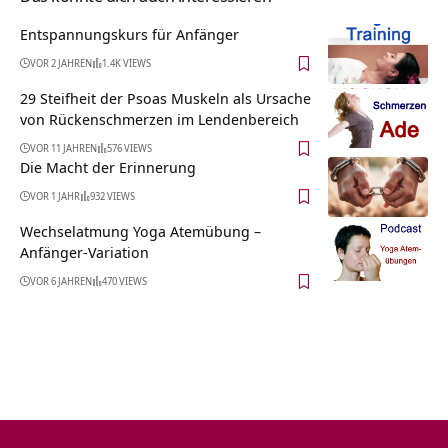
Entspannungskurs für Anfänger
VOR 2 JAHREN
1.4K VIEWS
29 Steifheit der Psoas Muskeln als Ursache
von Rückenschmerzen im Lendenbereich
VOR 11 JAHREN
576 VIEWS
Die Macht der Erinnerung
VOR 1 JAHR
932 VIEWS
Wechselatmung Yoga Atemübung –
Anfänger-Variation
VOR 6 JAHREN
470 VIEWS