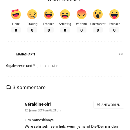
Liebe
Traurig
Fröhlich
Schläfrig
Wütend
Überrascht
Zwinker
0
0
0
0
0
0
0
MAHASHAKTI
Yogalehrerin und Yogatherapeutin
3 Kommentare
Géraldine-Siri
ANTWORTEN
12. Januar 2019 um 08:24 Uhr
Om namoshivaya
Wäre sehr sehr sehr lieb, wenn Jemand Die/Der mir den