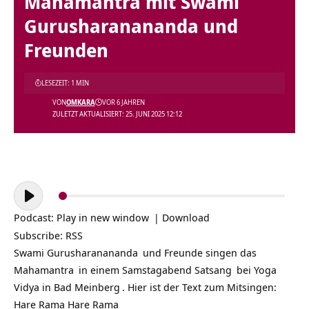
Mahamantra mit Swami
Gurusharanananda und
Freunden
LESEZEIT: 1 MIN
VON
OMKARA
VOR 6 JAHREN
ZULETZT AKTUALISIERT: 25. JUNI 2025 12:12
Audio-
Player
Podcast:
Play in new window
|
Download
Subscribe:
RSS
Swami Gurusharanananda
und Freunde singen das
Mahamantra
in einem Samstagabend
Satsang
bei
Yoga
Vidya in Bad Meinberg
. Hier ist der Text zum Mitsingen:
Hare Rama Hare Rama