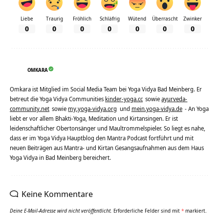
Liebe
Traurig
Fröhlich
Schläfrig
Wütend
Überrascht
Zwinker
0
0
0
0
0
0
0
OMKARA
Omkara ist Mitglied im Social Media Team bei Yoga Vidya Bad Meinberg. Er
betreut die Yoga Vidya Communities
kinder-yoga.cc
sowie
ayurveda-
community.net
sowie
my.yoga-vidya.org
und
mein.yoga-vidya.de
- An Yoga
liebt er vor allem Bhakti-Yoga, Meditation und Kirtansingen. Er ist
leidenschaftlicher Obertonsänger und Maultrommelspieler. So liegt es nahe,
dass er im Yoga Vidya Hauptblog den Mantra Podcast fortführt und mit
neuen Beiträgen aus Mantra- und Kirtan Gesangsaufnahmen aus dem Haus
Yoga Vidya in Bad Meinberg bereichert.
Keine Kommentare
Deine E-Mail-Adresse wird nicht veröffentlicht.
Erforderliche Felder sind mit
*
markiert.