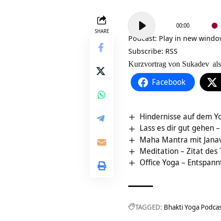
Audio-
00:00
Player
SHARE
Podcast:
Play in new wind
Subscribe:
RSS
Kurzvortrag von
Sukadev
als
Facebook
Hindernisse auf dem 
Lass es dir gut gehen
Maha Mantra mit Jana
Meditation – Zitat des
Office Yoga – Entspann
TAGGED:
Bhakti Yoga Podca