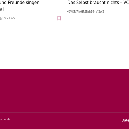
nd Freunde singen
Das Selbst braucht nichts – V
ai
VOR 7 JAHREN
544 VIEWS
377 VIEWS
‑vidya.de
Dat