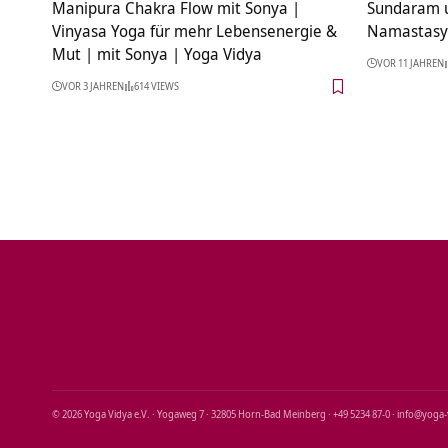
Manipura Chakra Flow mit Sonya |
Sundaram u
Vinyasa Yoga für mehr Lebensenergie &
Namastasy
Mut | mit Sonya | Yoga Vidya
VOR 11 JAHREN
VOR 3 JAHREN
614 VIEWS
© 2026 Yoga Vidya e.V. · Yogaweg 7 · 32805 Horn‑Bad Meinberg · +49 5234 87‑0 · info@yoga