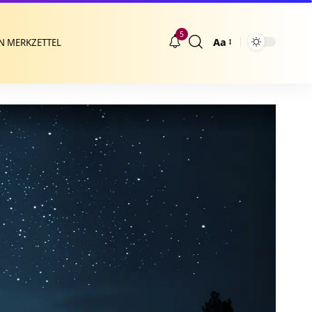
5
Aa
N MERKZETTEL
Größenänderung