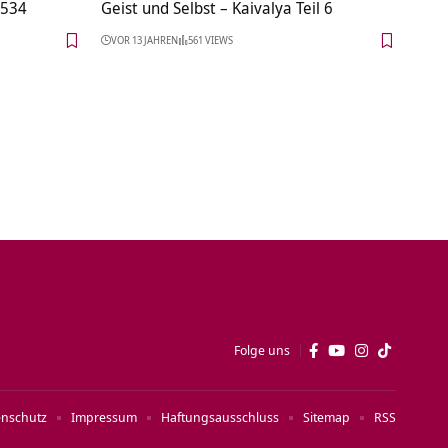
C534
Geist und Selbst – Kaivalya Teil 6
VOR 13 JAHREN
561 VIEWS
Folge uns
enschutz
Impressum
Haftungsausschluss
Sitemap
RSS