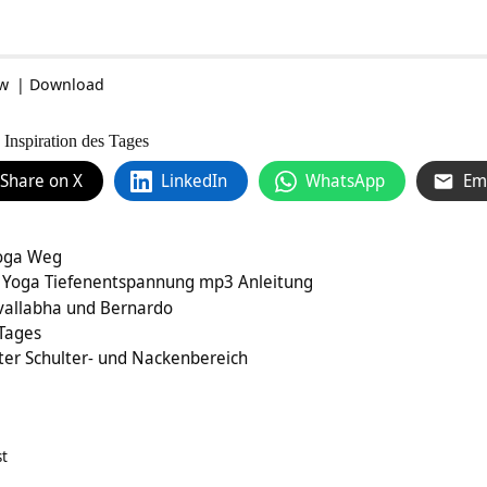
ow
|
Download
 Inspiration des Tages
Share on X
LinkedIn
WhatsApp
Em
Yoga Weg
 – Yoga Tiefenentspannung mp3 Anleitung
vallabha und Bernardo
 Tages
ter Schulter- und Nackenbereich
st