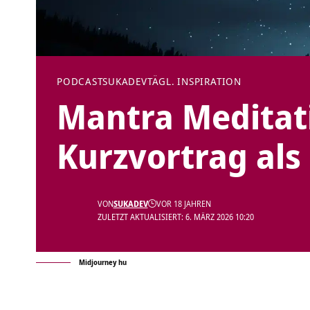
PODCAST
SUKADEV
TÄGL. INSPIRATION
Mantra Meditati
Kurzvortrag als
VON
SUKADEV
VOR 18 JAHREN
ZULETZT AKTUALISIERT: 6. MÄRZ 2026 10:20
Midjourney hu