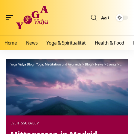
Aa
Größenänderun
Home
News
Yoga & Spiritualität
Health & Food
Yoga Vidya Blog - Yoga, Meditation und Ayurveda
>
Blog
>
News
>
Events
>
Mittagess
EVENTS
SUKADEV