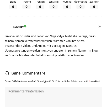
Liebe
Traurig
Fröhlich
Schläfrig
Wütend
Überrascht
Zwinker
0
0
0
0
0
0
0
SUKADEV
Sukadev ist Gründer und Leiter von Yoga Vidya. Nicht alle Beiräge, die in
seinem Namen veröffentlicht werden, stammen von ihm selbst.
Insbesondere Videos und Audios mit Vorträgen, Mantras,
Übungsanleitungen werden meist von anderen in seinem Namen im Blog
veröffentlicht - denn der Inhalt stammt ja letztlich von Sukadev
Keine Kommentare
Deine E-Mail-Adresse wird nicht veröffentlicht.
Erforderliche Felder sind mit
*
markiert.