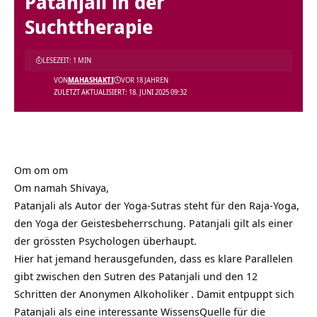
Patanjali in der
Suchttherapie
LESEZEIT: 1 MIN
VON
MAHASHAKTI
VOR 18 JAHREN
ZULETZT AKTUALISIERT: 18. JUNI 2025 09:32
Om om om
Om namah Shivaya,
Patanjali als Autor der Yoga-Sutras steht für den Raja-Yoga,
den Yoga der Geistesbeherrschung. Patanjali gilt als einer
der grössten Psychologen überhaupt.
Hier hat jemand herausgefunden, dass es klare Parallelen
gibt zwischen den
Sutren des Patanjali und den 12
Schritten der Anonymen Alkoholiker
. Damit entpuppt sich
Patanjali als eine interessante WissensQuelle für die