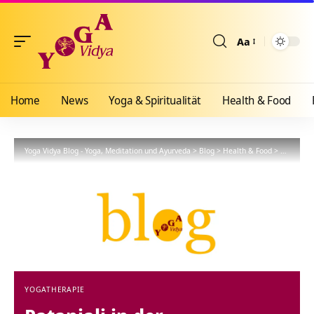
Aa
Größenänderun
Home
News
Yoga & Spiritualität
Health & Food
Yoga Vidya Blog - Yoga, Meditation und Ayurveda
>
Blog
>
Health & Food
>
Yogathera
YOGATHERAPIE