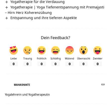
Yogatherapie für die Verdauung
Yogatherapie | Yoga Tiefenentspannung mit Premajyoti
– Hirn Herz Koherenzübung
Entspannung und ihre tieferen Aspekte
Dein Feedback?
Liebe
Traurig
Fröhlich
Schläfrig
Wütend
Überrascht
Zwinker
0
0
0
0
0
0
0
MAHASHAKTI
Yogalehrerin und Yogatherapeutin