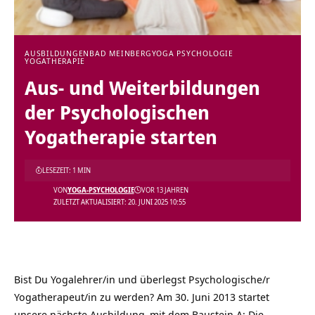
AUSBILDUNGEN
BAD MEINBERG
YOGA PSYCHOLOGIE
YOGATHERAPIE
Aus- und Weiterbildungen
der Psychologischen
Yogatherapie starten
LESEZEIT: 1 MIN
VON
YOGA-PSYCHOLOGIE
VOR 13 JAHREN
ZULETZT AKTUALISIERT: 20. JUNI 2025 10:55
Bist Du Yogalehrer/in und überlegst
Psychologische/r
Yogatherapeut/in
zu werden? Am 30. Juni 2013 startet
unsere nächste
Ausbildung
mit dem Baustein A:
Die