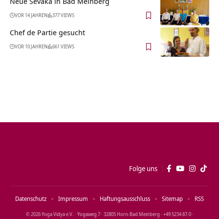
Neue Sevaka in Bad Meinberg
VOR 14 JAHREN
377 VIEWS
Chef de Partie gesucht
VOR 10 JAHREN
661 VIEWS
Folge uns
Datenschutz
Impressum
Haftungsausschluss
Sitemap
RSS
© 2026 Yoga Vidya e.V. · Yogaweg 7 · 32805 Horn‑Bad Meinberg · +49 5234 87‑0 ·