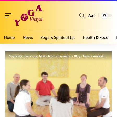
Aa
Größenänderun
Home
News
Yoga & Spiritualität
Health & Food
Yoga Vidya Blog - Yoga, Meditation und Ayurveda
>
Blog
>
News
>
Ausbildungen
>
Au