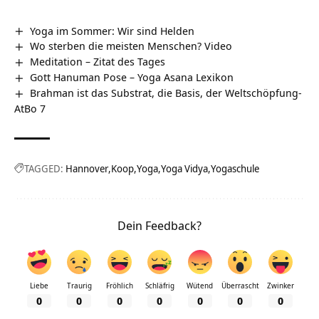
Yoga im Sommer: Wir sind Helden
Wo sterben die meisten Menschen? Video
Meditation – Zitat des Tages
Gott Hanuman Pose – Yoga Asana Lexikon
Brahman ist das Substrat, die Basis, der Weltschöpfung-
AtBo 7
TAGGED:
Hannover
Koop
Yoga
Yoga Vidya
Yogaschule
Dein Feedback?
Liebe
Traurig
Fröhlich
Schläfrig
Wütend
Überrascht
Zwinker
0
0
0
0
0
0
0