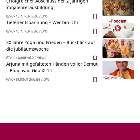
Erfolgreicher Abschluss der 2-jährigen
Yogalehrerausbildung!
VOR 15 JAHREN
505 VIEWS
Tiefenentspannung – Wer bin ich?
VOR 10 JAHREN
560 VIEWS
30 Jahre Yoga und Frieden – Rückblick auf
die Jubiläumswoche
VOR 4 JAHREN
707 VIEWS
Arjuna mit gefalteten Händen voller Demut
– Bhagavad Gita XI 14
VOR 9 MONATEN
398 VIEWS