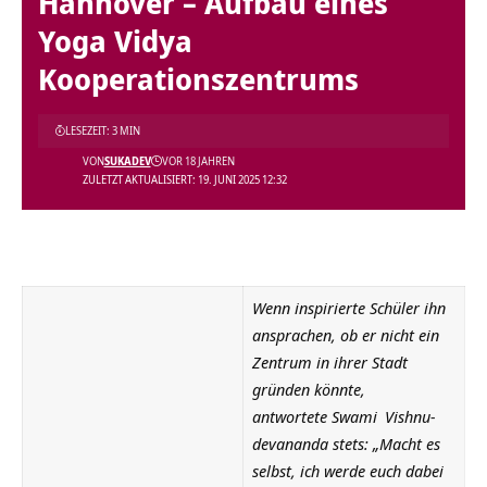
Hannover – Aufbau eines
Yoga Vidya
Kooperationszentrums
LESEZEIT: 3 MIN
VON
SUKADEV
VOR 18 JAHREN
ZULETZT AKTUALISIERT: 19. JUNI 2025 12:32
Wenn inspirierte Schüler ihn
ansprachen, ob er nicht ein
Zentrum in ihrer Stadt
gründen könnte,
antwortete
Swami
Vishnu-
devananda stets: „Macht es
selbst, ich werde euch dabei