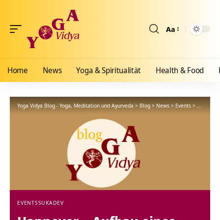
Aa
Größenänderun
Home
News
Yoga & Spiritualität
Health & Food
Yoga Vidya Blog - Yoga, Meditation und Ayurveda
>
Blog
>
News
>
Events
>
Hannover
EVENTS
SUKADEV