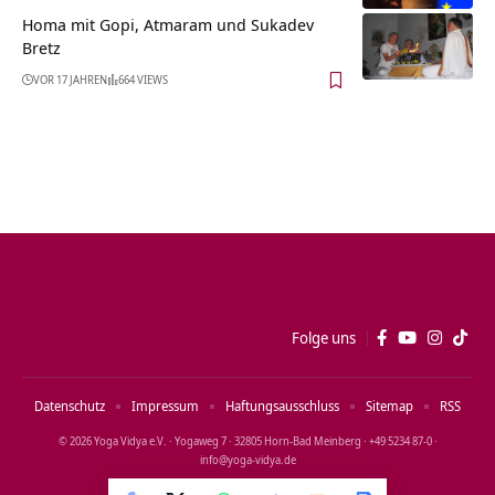
Homa mit Gopi, Atmaram und Sukadev
Bretz
VOR 17 JAHREN
664 VIEWS
Folge uns
Datenschutz
Impressum
Haftungsausschluss
Sitemap
RSS
© 2026 Yoga Vidya e.V. · Yogaweg 7 · 32805 Horn‑Bad Meinberg · +49 5234 87‑0 ·
info@yoga‑vidya.de