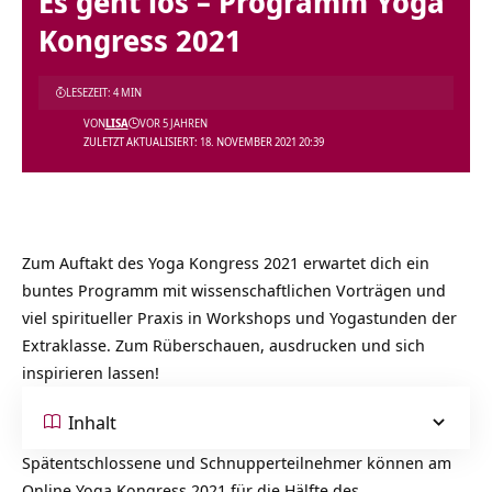
Es geht los – Programm Yoga
Kongress 2021
LESEZEIT: 4 MIN
VON
LISA
VOR 5 JAHREN
ZULETZT AKTUALISIERT: 18. NOVEMBER 2021 20:39
Zum Auftakt des Yoga Kongress 2021 erwartet dich ein
buntes Programm mit wissenschaftlichen Vorträgen und
viel spiritueller Praxis in Workshops und Yogastunden der
Extraklasse. Zum Rüberschauen, ausdrucken und sich
inspirieren lassen!
Inhalt
Spätentschlossene und Schnupperteilnehmer können am
Online Yoga Kongress 2021 für die Hälfte des